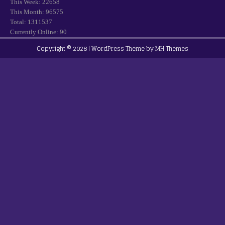
This Week: 22658
This Month: 96575
Total: 1311537
Currently Online: 90
Copyright © 2026 | WordPress Theme by
MH Themes