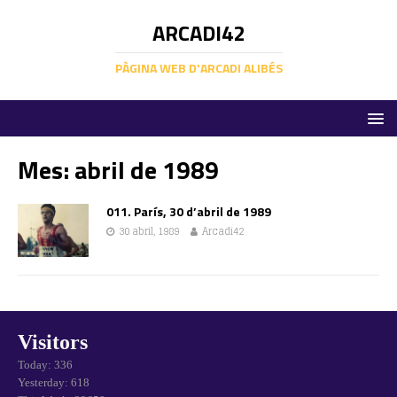
ARCADI42
PÀGINA WEB D'ARCADI ALIBÉS
Mes:
abril de 1989
011. París, 30 d’abril de 1989
30 abril, 1989
Arcadi42
Visitors
Today: 336
Yesterday: 618