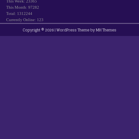
This Week: 23365
This Month: 97282
Total: 1312244
Currently Online: 123
Copyright © 2026 | WordPress Theme by
MH Themes