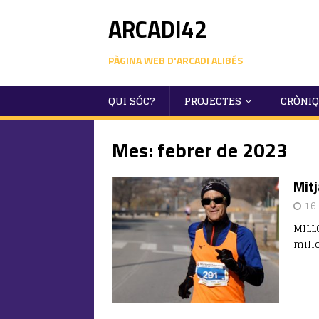
ARCADI42
PÀGINA WEB D'ARCADI ALIBÉS
QUI SÓC?
PROJECTES
CRÒNI
Mes:
febrer de 2023
Mitj
16 
MILL
mill