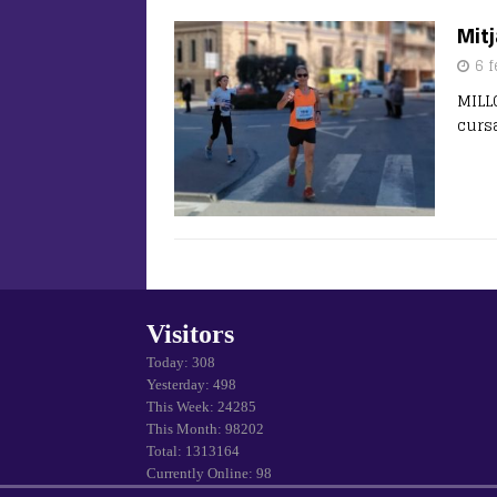
Mitj
6 f
MILL
curs
Visitors
Today: 308
Yesterday: 498
This Week: 24285
This Month: 98202
Total: 1313164
Currently Online: 98