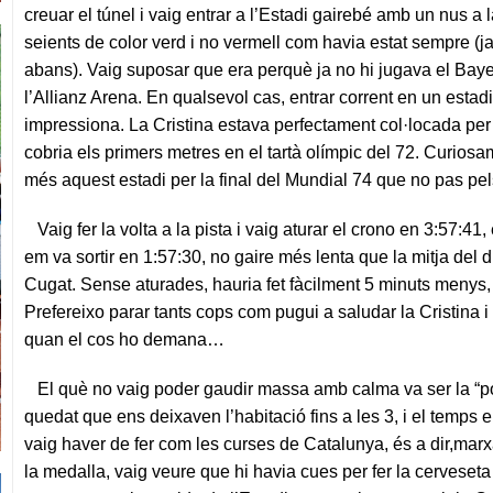
creuar el túnel i vaig entrar a l’Estadi gairebé amb un nus a 
seients de color verd i no vermell com havia estat sempre (ja
abans). Vaig suposar que era perquè ja no hi jugava el Baye
l’Allianz Arena. En qualsevol cas, entrar corrent en un esta
impressiona. La Cristina estava perfectament col·locada per
cobria els primers metres en el tartà olímpic del 72. Curiosa
més aquest estadi per la final del Mundial 74 que no pas p
Vaig fer la volta a la pista i vaig aturar el crono en 3:57:41,
em va sortir en 1:57:30, no gaire més lenta que la mitja del
Cugat. Sense aturades, hauria fet fàcilment 5 minuts menys,
Prefereixo parar tants cops com pugui a saludar la Cristina 
quan el cos ho demana…
El què no vaig poder gaudir massa amb calma va ser la “po
quedat que ens deixaven l’habitació fins a les 3, i el temps 
vaig haver de fer com les curses de Catalunya, és a dir,marxar
la medalla, vaig veure que hi havia cues per fer la cerveseta i,