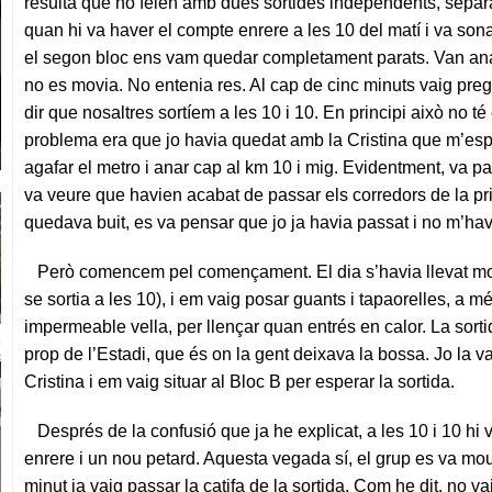
resulta que ho feien amb dues sortides independents, separa
quan hi va haver el compte enrere a les 10 del matí i va sonar
el segon bloc ens vam quedar completament parats. Van anar
no es movia. No entenia res. Al cap de cinc minuts vaig pr
dir que nosaltres sortíem a les 10 i 10. En principi això no té
problema era que jo havia quedat amb la Cristina que m’espe
agafar el metro i anar cap al km 10 i mig. Evidentment, va 
va veure que havien acabat de passar els corredors de la prim
quedava buit, es va pensar que jo ja havia passat i no m’hav
Però comencem pel començament. El dia s’havia llevat mol
se sortia a les 10), i em vaig posar guants i tapaorelles, a 
impermeable vella, per llençar quan entrés en calor. La sorti
prop de l’Estadi, que és on la gent deixava la bossa. Jo la v
Cristina i em vaig situar al Bloc B per esperar la sortida.
Després de la confusió que ja he explicat, a les 10 i 10 hi
enrere i un nou petard. Aquesta vegada sí, el grup es va mou
minut ja vaig passar la catifa de la sortida. Com he dit, no va