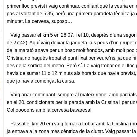
primer lloc previst i vaig continuar, confiant què la veuria en 
pas al voltant de 5:35, però una primera paradeta tècnica ja
minutet. La cervesa, suposo…
Vaig passar el km 5 en 28:07, i el 10, després d’una segon
de 27:42). Aquí vaig deixar la jaqueta, als peus d’un grupet
de la marató anava per un bosc molt frondós, amb molt poc pú
Cristina no hagués trobat el punt fixat per veure’ns, ja que h
des de la sortida del metro. Però sí. La vaig trobar en el lloc pr
havia de sumar 11 o 12 minuts als horaris que havia previst,
que jo havia començat la cursa.
Vaig anar continuant, sempre al mateix ritme, amb parcials 
en el 20, condicionats per la parada amb la Cristina i per u
Collooooons amb la cervesa bavaresa!
Passat el km 20 em vaig tornar a trobar amb la Cristina (nov
ja entrava a la zona més cèntrica de la ciutat. Vaig passar l