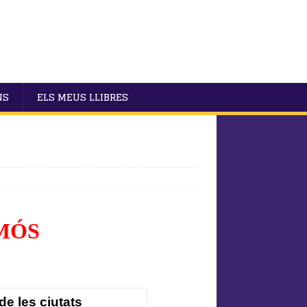
NS
ELS MEUS LLIBRES
MÓS
e les ciutats