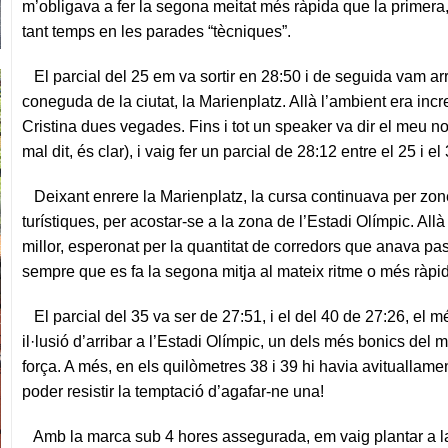
m’obligava a fer la segona meitat més ràpida que la primera
tant temps en les parades “tècniques”.
El parcial del 25 em va sortir en 28:50 i de seguida vam arr
coneguda de la ciutat, la Marienplatz. Allà l’ambient era incre
Cristina dues vegades. Fins i tot un speaker va dir el meu 
mal dit, és clar), i vaig fer un parcial de 28:12 entre el 25 i el 
Deixant enrere la Marienplatz, la cursa continuava per zone
turístiques, per acostar-se a la zona de l’Estadi Olímpic. Al
millor, esperonat per la quantitat de corredors que anava pa
sempre que es fa la segona mitja al mateix ritme o més ràp
El parcial del 35 va ser de 27:51, i el del 40 de 27:26, el m
il·lusió d’arribar a l’Estadi Olímpic, un dels més bonics d
força. A més, en els quilòmetres 38 i 39 hi havia avituallam
poder resistir la temptació d’agafar-ne una!
Amb la marca sub 4 hores assegurada, em vaig plantar a la