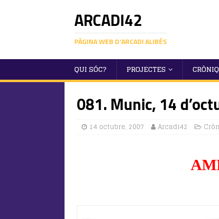
ARCADI42
PÀGINA WEB D'ARCADI ALIBÉS
QUI SÓC?
PROJECTES
CRÒNI
081. Munic, 14 d’oct
14 octubre, 2007
Arcadi42
Crò
AM