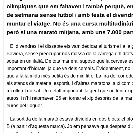
olímpiques que em faltaven i també perquè, e
de setmana sense futbol i amb festa el divendr
muntar el viatge. No és una cursa multitudinàri
però sí una marató mitjana, amb uns 7.000 part
El divendres i el dissabte els vam dedicar al turisme i a la
Baviera, sense preocupar-nos massa de la càrrega d’hidrat
sopar en un italià. De tota manera, suposo que la cervesa es
important d’hidrats, ja que ve dels cereals. Evidentment, no l
que allà la mida més petita és de mig litre.
La fira del corred
als stands de material esportiu i d’altres maratons, així com 
recollir el dorsal. Un detall important: la gent que no tenia xi
euros, i n’hi retornaven 25 en tornar el xip després de la mar
euros pel lloguer.
La sortida de la marató estava dividida en dos blocs: el blo
B (a partir d’aquesta marca). Jo em pensava que després d’u