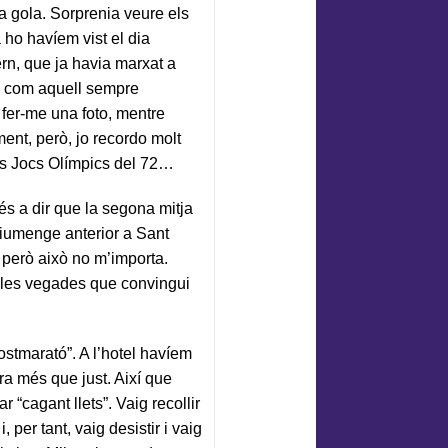
la gola. Sorprenia veure els
 ho havíem vist el dia
rn, que ja havia marxat a
di com aquell sempre
 fer-me una foto, mentre
ment, però, jo recordo molt
els Jocs Olímpics del 72…
 és a dir que la segona mitja
 diumenge anterior a Sant
 però això no m’importa.
i les vegades que convingui
stmarató”. A l’hotel havíem
era més que just. Així que
 “cagant llets”. Vaig recollir
 per tant, vaig desistir i vaig