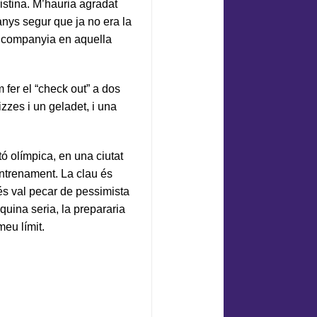
istina. M’hauria agradat
nys segur que ja no era la
 i companyia en aquella
 fer el “check out” a dos
zzes i un geladet, i una
ó olímpica, en una ciutat
’entrenament. La clau és
Més val pecar de pessimista
uina seria, la prepararia
meu límit.