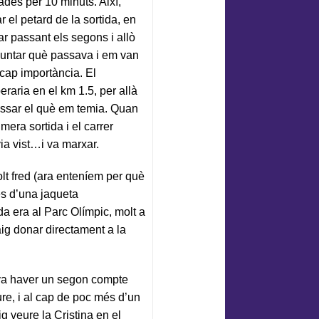
des per 10 minuts. Així,
 el petard de la sortida, en
 passant els segons i allò
eguntar què passava i em van
 cap importància. El
raria en el km 1.5, per allà
passar el què em temia. Quan
era sortida i el carrer
ia vist…i va marxar.
t fred (ara enteníem per què
més d’una jaqueta
da era al Parc Olímpic, molt a
aig donar directament a la
 va haver un segon compte
re, i al cap de poc més d’un
ig veure la Cristina en el