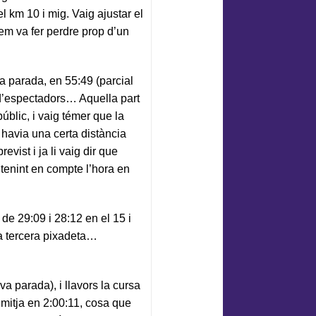
el km 10 i mig. Vaig ajustar el
 em va fer perdre prop d’un
a parada, en 55:49 (parcial
 d’espectadors… Aquella part
blic, i vaig témer que la
i havia una certa distància
evist i ja li vaig dir que
 tenint en compte l’hora en
de 29:09 i 28:12 en el 15 i
na tercera pixadeta…
a parada), i llavors la cursa
a mitja en 2:00:11, cosa que