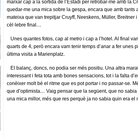
marxar cap a la sortida de l’Estadi per retrobar-me amb la Cr
quedar-me una mica sobre la gespa, encara que amb tants a
mateixa que van trepitjar Cruyff, Neeskens, Müller, Breitner
cèl·lebre final…
Unes quantes fotos, cap al metro i cap a l’hotel. Al final vam
quarts de 4, però encara vam tenir temps d’anar a fer unes pi
última visita a Marienplatz.
El balanç, doncs, no podia ser més positiu. Una altra marat
interessant i feta tota amb bones sensacions, tot i la falta d
conèixer molt bé el ritme que es pot portar i no passar-se. 
que d’optimista… Vaig pensar que la següent, que no sabia q
una mica millor, més que res perquè ja no sabia quin era el 