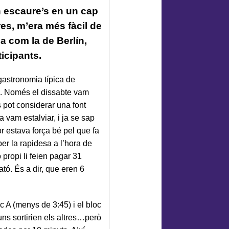
n escaure’s en un cap
es, m’era més fàcil de
a com la de Berlín,
icipants.
 gastronomia típica de
s. Només el dissabte vam
 pot considerar una font
a vam estalviar, i ja se sap
or estava força bé pel que fa
per la rapidesa a l’hora de
p propi li feien pagar 31
ató. És a dir, que eren 6
c A (menys de 3:45) i el bloc
ns sortirien els altres…però