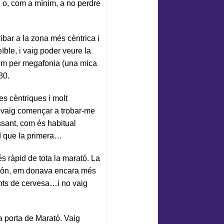
, o, com a mínim, a no perdre
ibar a la zona més cèntrica i
ïble, i vaig poder veure la
nom per megafonia (una mica
30.
s cèntriques i molt
là vaig començar a trobar-me
ssant, com és habitual
id que la primera…
és ràpid de tota la marató. La
el món, em donava encara més
ents de cervesa…i no vaig
 porta de Marató. Vaig