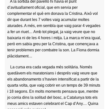
A la sortida del pavelló hi havia el punt
d’avituallament oficial, que em servia per
complementar el què em donava la Cristina. Això vol
dir que durant les 7 voltes vaig acumular moltes
aturades. A més, em sembla que vaig parar 4 vegades
a fer un riuet… Amb tot plegat, ja vaig veure que no
baixaria ni de les 4 hores i mitja. La marca m’era igual,
però em sabia greu per la Cristina, que començava a
tenir problemes per combatre la son. La Fiona dormia
plàcidament…
La cursa era cada vegada més solitària. Només
quedàvem els maratonians i després vaig veure que
els abandonaments s’havien intensificat a partir de la
quarta volta, que vaig cobrir en un temps de 39 minuts
i 18 segons. En molts moments pensava que, mentre
jo corria dins la solitud del bosc, a Catalunya tots els
meus amics estaven celebrant el Cap d’Any… Quina