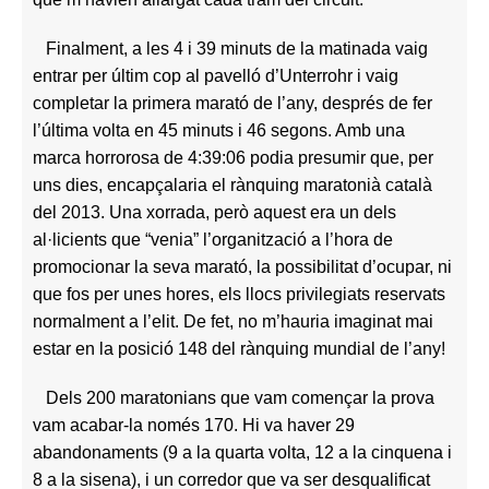
Finalment, a les 4 i 39 minuts de la matinada vaig
entrar per últim cop al pavelló d’Unterrohr i vaig
completar la primera marató de l’any, després de fer
l’última volta en 45 minuts i 46 segons. Amb una
marca horrorosa de 4:39:06 podia presumir que, per
uns dies, encapçalaria el rànquing maratonià català
del 2013. Una xorrada, però aquest era un dels
al·licients que “venia” l’organització a l’hora de
promocionar la seva marató, la possibilitat d’ocupar, ni
que fos per unes hores, els llocs privilegiats reservats
normalment a l’elit. De fet, no m’hauria imaginat mai
estar en la posició 148 del rànquing mundial de l’any!
Dels 200 maratonians que vam començar la prova
vam acabar-la només 170. Hi va haver 29
abandonaments (9 a la quarta volta, 12 a la cinquena i
8 a la sisena), i un corredor que va ser desqualificat