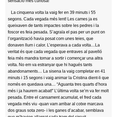
sensació més curiosa!
La cinquena volta la vaig fer en 39 minuts i 55
segons. Cada vegada més lent! Les cames ja es
queixaven de tants impactes sobre les pedres i la
foscor es feia pesada. S’agraïa el pas per un punt on
l’organització havia posat com unes teies, que
donaven llum i calor. L’esperava a cada volta…
La
veritat és que cada vegada que entraves al pavelló
feia més mandra tornar a sortir i començar una altra
volta. No em va estranyar que hi hagués tants
abandonaments… La sisena la vaig completar en 41
minuts i 15 segons i vaig animar la Cristina dient-li que
només en quedava una… “Aguanta tres quarts d’hora
més i ja haurem acabat!” L’última volta se’m va fer molt
pesada. Entre el cansament acumulat, el fred cada
vegada més viu -quan vam arribar al cotxe marcava
dos graus sota zero- i les ganes d’acabar, semblava
que m’havien allargat cada tram del circuit.