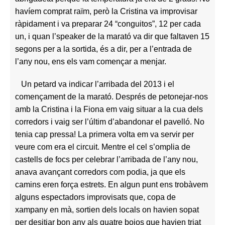
havíem comprat raïm, però la Cristina va improvisar
ràpidament i va preparar 24 “conguitos”, 12 per cada
un, i quan l’speaker de la marató va dir que faltaven 15
segons per a la sortida, és a dir, per a l’entrada de
l’any nou, ens els vam començar a menjar.
Un petard va indicar l’arribada del 2013 i el
començament de la marató. Després de petonejar-nos
amb la Cristina i la Fiona em vaig situar a la cua dels
corredors i vaig ser l’últim d’abandonar el pavelló. No
tenia cap pressa!
La primera volta em va servir per
veure com era el circuit. Mentre el cel s’omplia de
castells de focs per celebrar l’arribada de l’any nou,
anava avançant corredors com podia, ja que els
camins eren força estrets. En algun punt ens trobàvem
alguns espectadors improvisats que, copa de
xampany en mà, sortien dels locals on havien sopat
per desitjar bon any als quatre bojos que havien triat