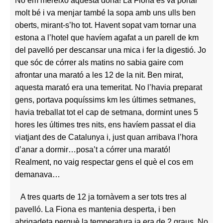
No em mereixo aquesta dona! La Fiona es va portar
molt bé i va menjar també la sopa amb uns ulls ben
oberts, mirant-s’ho tot. Havent sopat vam tornar una
estona a l’hotel que havíem agafat a un parell de km
del pavelló per descansar una mica i fer la digestió. Jo
que sóc de córrer als matins no sabia gaire com
afrontar una marató a les 12 de la nit. Ben mirat,
aquesta marató era una temeritat. No l’havia preparat
gens, portava poquíssims km les últimes setmanes,
havia treballat tot el cap de setmana, dormint unes 5
hores les últimes tres nits, ens havíem passat el dia
viatjant des de Catalunya i, just quan arribava l’hora
d’anar a dormir…posa’t a córrer una marató!
Realment, no vaig respectar gens el què el cos em
demanava…
A tres quarts de 12 ja tornàvem a ser tots tres al
pavelló. La Fiona es mantenia desperta, i ben
abrigadeta perquè la temperatura ja era de 2 graus. No