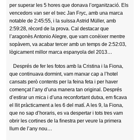
per superar les 5 hores que donava l’organització. Els
vencedors van ser el txec Jan Fryc, amb una marca
notable de 2:45:55, i la suïssa Astrid Müller, amb
2:59:28, rècord de la prova. Cal destacar que
l’aragonès Antonio Alegre, que vam conèixer mentre
sopàvem, va acabar tercer amb un temps de 2:52:03,
lògicament millor marca espanyola del 2013…
Després de fer les fotos amb la Cristina i la Fiona,
que continuava dormint, vam marxar cap a l’hotel
cansats però contents per la feina feta i per haver
començat l’any d’una manera tan original. Després
d’estirar un mica i d’una reconfortant dutxa, em ficava
el llit pràcticament a les 6 del matí. A les 9, la Fiona,
que no sap d’horaris, es va despertar i tots tres vam
obrir les cortines de la finestra per veure la primera
llum de l’any nou…