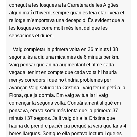
corregut a les fosques a la Carretera de les Aigües
algun matí d’hivern, sempre quan es feia clar i veia el
rellotge m’emportava una decepció. És evident que a
les fosques es corre molt més lent del que les
sensacions et diuen.
Vaig completar la primera volta en 36 minuts i 38
segons, és a dir, una mica més de 6 minuts per km.
Vaig pensar que aniria augmentant el ritme cada
vegada, tenint en compte que cada volta hi hauria
menys corredors i que no tindria problemes per
avançar. Vaig saludar la Cristina i vaig fer un petó a la
Fiona, que ja dormia. Em vaig avituallar i vaig
començar la segona volta.
Contràriament al què em
pensava, em va sortir més lenta que la primera: 37
minuts i 37 segons. Ja li vaig dir a la Cristina que
hauria de prendre paciència perquè ja veia que faria 4
hores llargues. Sort que ella portava lectura i que es