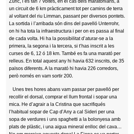
Zuric, i es fan 7 voltes, en el cas dels maratonians, a
un circuit de 6 km pràcticament tot per camins de terra
al voltant del riu Limman, passant per diversos pontets.
La sortida i l’arribada són dins del pavelló Unterrohr,
on hi ha tota la infraestructura i per on es passa al final
de cada volta. Hi ha la possibilitat d’aturar-se a la
primera, la segona i la tercera, si t’has inscrit a les
curses de 6, 12 ó 18 km. També es fa una marató per
relleus. En total aquest any hi havia 632 inscrits, de 35
països diferents. A la marató hi havia 226 corredors,
però només en vam sortir 200.
Unes tres hores abans vam passar per pavelló per
recollir el dorsal, comprar el llum frontal i sopar una
mica. He d’agrair a la Cristina que sacrifiqués
l’habitual sopar de Cap d’Any a cal Sideri per una
sopa de verdures i uns spaghetti a la bolonyesa amb
plats de plàstic, i una aigua mineral enlloc del cava…