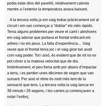
podia estar dins del pavelló, relativament calenta
mentre a l’exterior la temperatura anava baixant.
A la tercera volta ja em vaig trobar pràcticament sol al
circuit i em van començar a “doblar” els més ràpids.
Tenia alguns problemes per veure el camí i aleshores
em vaig adonar que portava el frontal enfocant els
arbres i no els peus. La falta d’experiència… Vaig
veure que el frontal tenia joc i el vaig girar tan avall
com vaig poder. Tot i això, és evident que de nit no es
pot córrer a la mateixa velocitat que de dia.
Instintivament, el peu frena amb por abans d’impactar
a terra, i es perden unes dècimes de segon que van
sumant. Per això el ritme és molt més lent de la
sensació que tens. La tercera volta la vaig tancar en
38 minuts i 26 segons, i les cames ja començaven a
notar l’esforç.