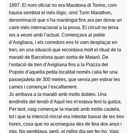
1897. El nom oficial no era Maratona di Torino, com
hauria semblat el més lògic, sinó Turin Marathon,
denominació que s’ha mantingut fins ara per donar un
caire més internacional a la prova. El circuit no tenia
res a veure amb l’actual. Començava al poble
d’Avigliana, i els corredors ens hi vam desplaçar en
tren, en una situació que recordava molt el ritual de la
marató de Barcelona quan sortia de Mataró. De
l’estació de tren d’Avigliana fins a la Piazza del
Popolo d’aquella petita localitat només calia fer una
passejadeta de 300 metres, que servia per estirar les
cames i començar l’escalfament.
Jo arribava a la marató amb molts dubtes. Una
tendinitis del tendó d’Aquil·les m’estava fent la guitza.
Per tant, vaig començar la marató amb molta cautela,
tot i que la intenció inicial era intentar baixar de les tres
hores, cosa que no aconseguia des de feia dos anys i
mig. No semblava, però, el millor dia per fer-ho. Vaig