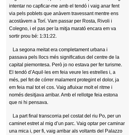
intentar no capficar-me amb el tendó i vaig anar fent
via pels poblets que anàvem travessant mentre ens
acostàvem a Torí. Vam passar per Rosta, Rivoli i
Colegno, i el pas per la mitja marató encara em va
sortir prou bé: 1:31:22.
La segona meitat era completament urbana i
passava pels llocs més significatius del centre de la
capital piemontesa. Però jo no estava per fer turisme.
El tendó d’Aquil·les em feia veure les estrelles i, a
més, pel fet de córrer malament protegint el dolor, ja
em feia mal tot el cos. Vaig afluixar molt el ritme i
només desitjava arribar. Amb el rellotge feia estona
que ni hi pensava.
La part final transcorria pel costat del riu Po, per un
caminet estret al mig d’un parc. Vaig optar per caminar
una mica i, per fi, vaig arribar als voltants del Palazzo