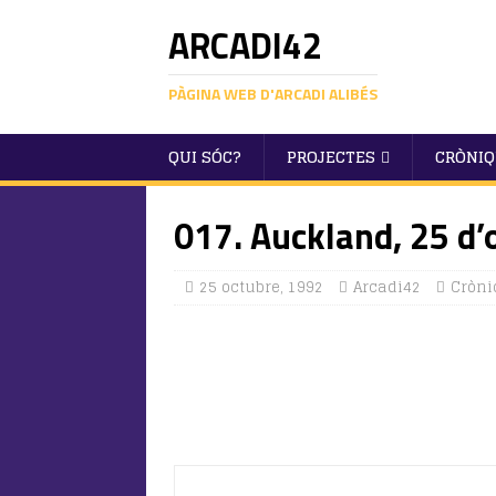
ARCADI42
PÀGINA WEB D'ARCADI ALIBÉS
QUI SÓC?
PROJECTES
CRÒNI
017. Auckland, 25 d’
25 octubre, 1992
Arcadi42
Cròni