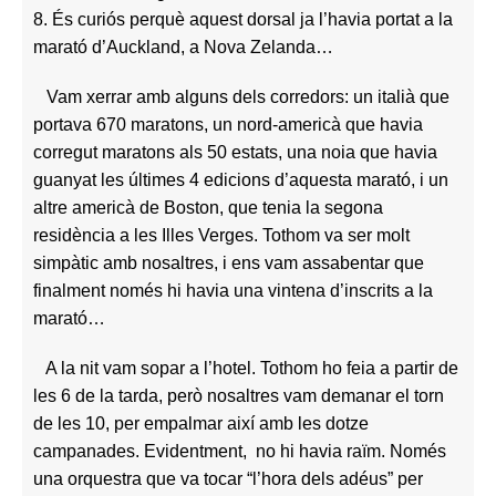
8. És curiós perquè aquest dorsal ja l’havia portat a la
marató d’Auckland, a Nova Zelanda…
Vam xerrar amb alguns dels corredors: un italià que
portava 670 maratons, un nord-americà que havia
corregut maratons als 50 estats, una noia que havia
guanyat les últimes 4 edicions d’aquesta marató, i un
altre americà de Boston, que tenia la segona
residència a les Illes Verges. Tothom va ser molt
simpàtic amb nosaltres, i ens vam assabentar que
finalment només hi havia una vintena d’inscrits a la
marató…
A la nit vam sopar a l’hotel. Tothom ho feia a partir de
les 6 de la tarda, però nosaltres vam demanar el torn
de les 10, per empalmar així amb les dotze
campanades. Evidentment, no hi havia raïm. Només
una orquestra que va tocar “l’hora dels adéus” per