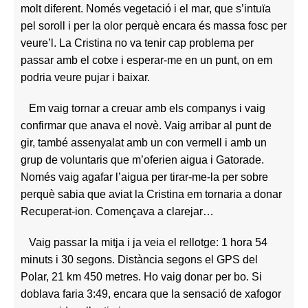
molt diferent. Només vegetació i el mar, que s’intuïa
pel soroll i per la olor perquè encara és massa fosc per
veure’l. La Cristina no va tenir cap problema per
passar amb el cotxe i esperar-me en un punt, on em
podria veure pujar i baixar.
Em vaig tornar a creuar amb els companys i vaig
confirmar que anava el novè. Vaig arribar al punt de
gir, també assenyalat amb un con vermell i amb un
grup de voluntaris que m’oferien aigua i Gatorade.
Només vaig agafar l’aigua per tirar-me-la per sobre
perquè sabia que aviat la Cristina em tornaria a donar
Recuperat-ion. Començava a clarejar…
Vaig passar la mitja i ja veia el rellotge: 1 hora 54
minuts i 30 segons. Distància segons el GPS del
Polar, 21 km 450 metres. Ho vaig donar per bo. Si
doblava faria 3:49, encara que la sensació de xafogor