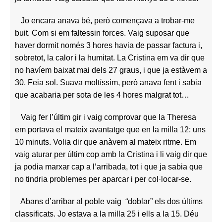
Jo encara anava bé, però començava a trobar-me
buit. Com si em faltessin forces. Vaig suposar que
haver dormit només 3 hores havia de passar factura i,
sobretot, la calor i la humitat. La Cristina em va dir que
no havíem baixat mai dels 27 graus, i que ja estàvem a
30. Feia sol. Suava moltíssim, però anava fent i sabia
que acabaria per sota de les 4 hores malgrat tot…
Vaig fer l’últim gir i vaig comprovar que la Theresa
em portava el mateix avantatge que en la milla 12: uns
10 minuts. Volia dir que anàvem al mateix ritme. Em
vaig aturar per últim cop amb la Cristina i li vaig dir que
ja podia marxar cap a l’arribada, tot i que ja sabia que
no tindria problemes per aparcar i per col·locar-se.
Abans d’arribar al poble vaig “doblar” els dos últims
classificats. Jo estava a la milla 25 i ells a la 15. Déu