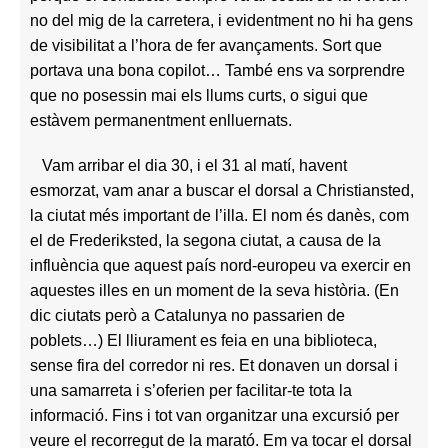
no del mig de la carretera, i evidentment no hi ha gens
de visibilitat a l’hora de fer avançaments. Sort que
portava una bona copilot… També ens va sorprendre
que no posessin mai els llums curts, o sigui que
estàvem permanentment enlluernats.
Vam arribar el dia 30, i el 31 al matí, havent
esmorzat, vam anar a buscar el dorsal a Christiansted,
la ciutat més important de l’illa. El nom és danès, com
el de Frederiksted, la segona ciutat, a causa de la
influència que aquest país nord-europeu va exercir en
aquestes illes en un moment de la seva història. (En
dic ciutats però a Catalunya no passarien de
poblets…) El lliurament es feia en una biblioteca,
sense fira del corredor ni res. Et donaven un dorsal i
una samarreta i s’oferien per facilitar-te tota la
informació. Fins i tot van organitzar una excursió per
veure el recorregut de la marató. Em va tocar el dorsal