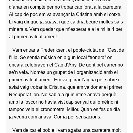
d’anar en compte per no trobar cap forat a la carretera.
Al cap de poc em va avançar la Cristina amb el cotxe.
Li vaig dir que ja suava i que caldria beure moltes sals
minerals. Vam quedar que m’esperaria a la milla 4 per
al primer avituallament.
Vam entrar a Frederiksen, el poble-ciutat de l’Oest de
l’illa. Se sentia música en algun local “tronera” on
encara celebraven el Cap d’Any. De gent pel carrer no
se’n veia. Només un grupet de l’organització amb el
primer avituallament. Em vaig tirar l’aigua per sobre i
aviat vaig trobar la Cristina, que em va donar el primer
Recuperat-ion. No sabia a quin ritme anava perquè
amb la foscor no havia vist cap senyal quilomètric ni
tampoc veia el cronòmetre. Millor. Quan es fes de dia
ja veuria com anava. Corria per sensacions.
Vam deixar el poble i vam agafar una carretera molt