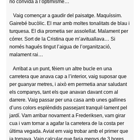
no convida a l’optimisme…
Vaig començar a gaudir del paisatge. Maquíssim.
Gairebé bucòlic. El mar amb moltes tonalitats de blau i
turquesa. El dia prometia ser assolellat. Malament per
córrer. Sort de la Cristina que m’avituallava… Si
només hagués tingut l’aigua de l’organització,
malament rai…
Arribat a un punt, fèiem un altre bucle en una
carretera que anava cap a l’interior, vaig suposar que
per guanyar metres, i això em permetia anar saludant
els companys, tant els que anavan davant com al
darrere. Vaig passar per una casa amb unes gallines
d’uns colors esplèndids passejant tranquil·lament pel
jardí. Vam arribar novament a Frederiksen, vam girar
cua i vam tornar a agafar la carretera de la costa per
última vegada. Aviat em vaig trobar amb el primer que
ja tornava. Vaig calcular que faria menys de 3 hores.