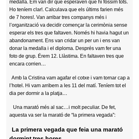
medalla. Em van dir que esperaven que hi fóssim tots.
Ho teníem clar!. Calculava que els últims farien més
de 7 hores!. Van arribar tres companys més i
l’organització va decidir començar la cerimònia sense
esperar els tres que faltaven. Només hi havia hagut un
abandonament. Ens van cridar un per un i ens van
donar la medalla i el diploma. Després vam fer una
foto de grup. Érem 12. Llàstima. En faltaven tres que
encara corrien…
Amb la Cristina vam agafar el cotxe i vam tornar cap a
l’hotel. Hi vam arribem a les 11 del matí. Teníem tot el
dia per dormir a la platja…
Una marató més al sac…i molt peculiar. De fet,
aquesta va ser la marató de “la primera vegada”:
La primera vegada que feia una marató
dormint tres hores.