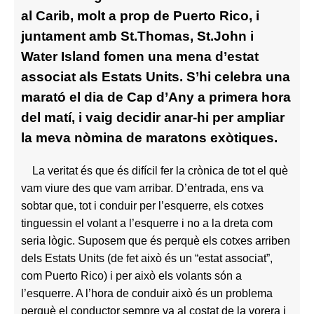
al Carib, molt a prop de Puerto Rico, i
juntament amb St.Thomas, St.John i
Water Island fomen una mena d’estat
associat als Estats Units. S’hi celebra una
marató el dia de Cap d’Any a primera hora
del matí, i vaig decidir anar-hi per ampliar
la meva nòmina de maratons exòtiques.
La veritat és que és difícil fer la crònica de tot el què
vam viure des que vam arribar. D’entrada, ens va
sobtar que, tot i conduir per l’esquerre, els cotxes
tinguessin el volant a l’esquerre i no a la dreta com
seria lògic. Suposem que és perquè els cotxes arriben
dels Estats Units (de fet això és un “estat associat”,
com Puerto Rico) i per això els volants són a
l’esquerre. A l’hora de conduir això és un problema
perquè el conductor sempre va al costat de la vorera i