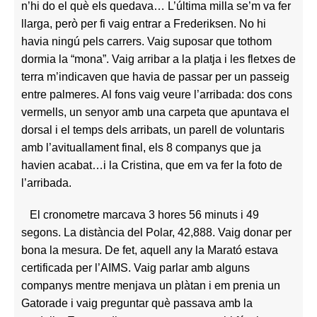
n’hi do el què els quedava… L’última milla se’m va fer
llarga, però per fi vaig entrar a Frederiksen. No hi
havia ningú pels carrers. Vaig suposar que tothom
dormia la “mona”. Vaig arribar a la platja i les fletxes de
terra m’indicaven que havia de passar per un passeig
entre palmeres. Al fons vaig veure l’arribada: dos cons
vermells, un senyor amb una carpeta que apuntava el
dorsal i el temps dels arribats, un parell de voluntaris
amb l’avituallament final, els 8 companys que ja
havien acabat…i la Cristina, que em va fer la foto de
l’arribada.
El cronometre marcava 3 hores 56 minuts i 49
segons. La distància del Polar, 42,888. Vaig donar per
bona la mesura. De fet, aquell any la Marató estava
certificada per l’AIMS. Vaig parlar amb alguns
companys mentre menjava un plàtan i em prenia un
Gatorade i vaig preguntar què passava amb la