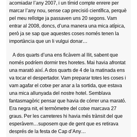
acomiadar l’any 2007, i un tímid compte enrere per
marcar l’any nou, sense cap precisió científica, perquè
pel meu rellotge ja passaven uns 20 segons. Vam
entrar al 2008, doncs, d’una manera una mica atípica,
però ja se sap que aquestes coses només tenen la
importància que un li vulgui donar…
A dos quarts d’una ens ficàvem al llit, sabent que
només podríem dormir tres horetes. Mai havia afrontat
una marató així.
A dos quarts de 4 de la matinada ens
va tocar el despertador. Vam preparar totes les coses i
vam agafar el cotxe per anar a la sortida, que estava
una mica allunyada del nostre hotel. Semblava
fantasmagòric pensar que havia de córrer una marató.
Era negra nit, el termòmetre del cotxe marcava 27
graus. Per les carreteres hi havia més trànsit del que
esperàvem…suposem que de gent que es retirava
després de la festa de Cap d’Any…