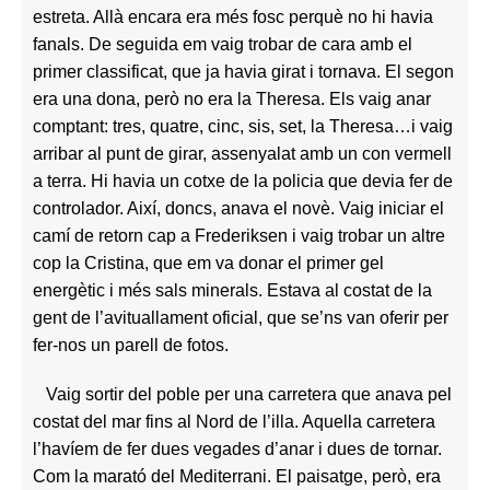
estreta. Allà encara era més fosc perquè no hi havia
fanals. De seguida em vaig trobar de cara amb el
primer classificat, que ja havia girat i tornava. El segon
era una dona, però no era la Theresa. Els vaig anar
comptant: tres, quatre, cinc, sis, set, la Theresa…i vaig
arribar al punt de girar, assenyalat amb un con vermell
a terra. Hi havia un cotxe de la policia que devia fer de
controlador. Així, doncs, anava el novè. Vaig iniciar el
camí de retorn cap a Frederiksen i vaig trobar un altre
cop la Cristina, que em va donar el primer gel
energètic i més sals minerals. Estava al costat de la
gent de l’avituallament oficial, que se’ns van oferir per
fer-nos un parell de fotos.
Vaig sortir del poble per una carretera que anava pel
costat del mar fins al Nord de l’illa. Aquella carretera
l’havíem de fer dues vegades d’anar i dues de tornar.
Com la marató del Mediterrani. El paisatge, però, era