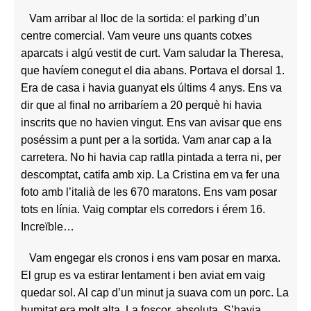
Vam arribar al lloc de la sortida: el parking d’un
centre comercial. Vam veure uns quants cotxes
aparcats i algú vestit de curt. Vam saludar la Theresa,
que havíem conegut el dia abans. Portava el dorsal 1.
Era de casa i havia guanyat els últims 4 anys. Ens va
dir que al final no arribaríem a 20 perquè hi havia
inscrits que no havien vingut. Ens van avisar que ens
poséssim a punt per a la sortida. Vam anar cap a la
carretera. No hi havia cap ratlla pintada a terra ni, per
descomptat, catifa amb xip. La Cristina em va fer una
foto amb l’italià de les 670 maratons. Ens vam posar
tots en línia. Vaig comptar els corredors i érem 16.
Increïble…
Vam engegar els cronos i ens vam posar en marxa.
El grup es va estirar lentament i ben aviat em vaig
quedar sol. Al cap d’un minut ja suava com un porc. La
humitat era molt alta. La foscor, absoluta. S’havia