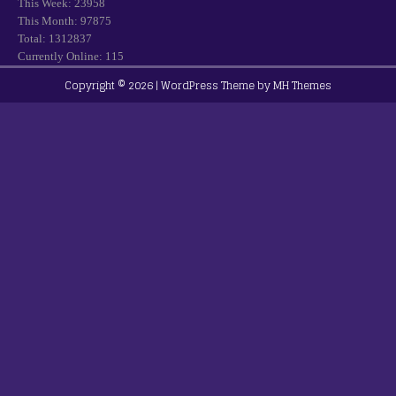
This Week: 23958
This Month: 97875
Total: 1312837
Currently Online: 115
Copyright © 2026 | WordPress Theme by
MH Themes