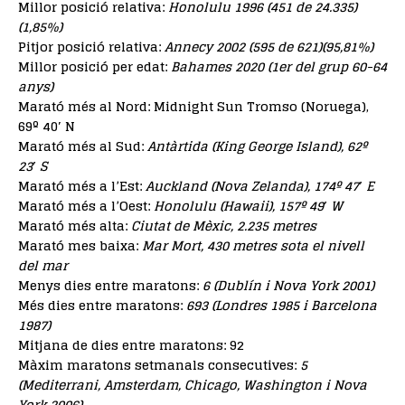
Millor posició relativa:
Honolulu 1996 (451 de 24.335)
(1,85%)
Pitjor posició relativa:
Annecy 2002 (595 de 621)(95,81%)
Millor posició per edat:
Bahames 2020 (1er del grup 60-64
anys)
Marató més al Nord: Midnight Sun Tromso (Noruega),
69º 40′ N
Marató més al Sud:
Antàrtida (King George Island), 62º
23′ S
Marató més a l’Est:
Auckland (Nova Zelanda), 174º 47′ E
Marató més a l’Oest:
Honolulu (Hawaii), 157º 49′ W
Marató més alta:
Ciutat de Mèxic, 2.235 metres
Marató mes baixa:
Mar Mort, 430 metres sota el nivell
del mar
Menys dies entre maratons:
6 (Dublín i Nova York 2001)
Més dies entre maratons:
693 (Londres 1985 i Barcelona
1987)
Mitjana de dies entre maratons: 92
Màxim maratons setmanals consecutives:
5
(Mediterrani, Amsterdam, Chicago, Washington i Nova
York 2006)