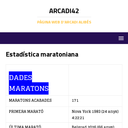
ARCADI42
PÀGINA WEB D'ARCADI ALIBÉS
Estadística maratoniana
DADES
MARATONS
MARATONS ACABADES
171
PRIMERA MARATÓ
Nova York 1983 (24 anys)
4:22:21
ÚLTIMA MARATÓ
Belgrad 2026 (66 anys)