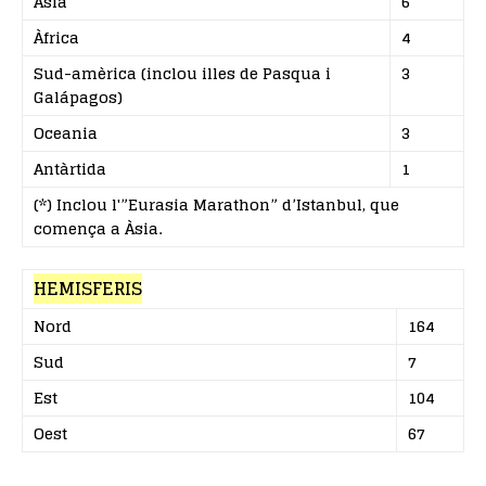
Àsia
6
Àfrica
4
Sud-amèrica (inclou illes de Pasqua i
3
Galápagos)
Oceania
3
Antàrtida
1
(*) Inclou l'”Eurasia Marathon” d’Istanbul, que
comença a Àsia.
HEMISFERIS
Nord
164
Sud
7
Est
104
Oest
67