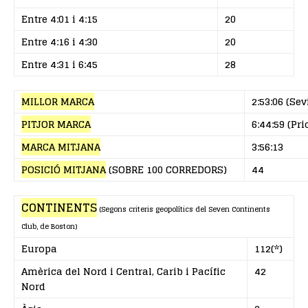
Entre 4:01 i 4:15
20
Entre 4:16 i 4:30
20
Entre 4:31 i 6:45
28
MILLOR MARCA
2:53:06 (Sev
PITJOR MARCA
6:44:59 (Pri
MARCA MITJANA
3:56:13
POSICIÓ MITJANA
(SOBRE 100 CORREDORS)
44
CONTINENTS
(Segons criteris geopolítics del Seven Continents
Club, de Boston)
Europa
112(*)
Amèrica del Nord i Central, Carib i Pacífic
42
Nord