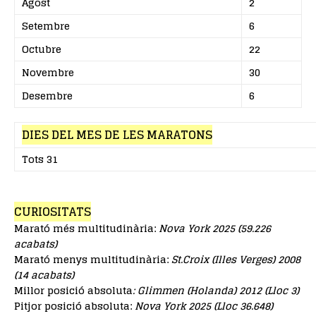
Agost
2
Setembre
6
Octubre
22
Novembre
30
Desembre
6
DIES DEL MES DE LES MARATONS
Tots 31
CURIOSITATS
Marató més multitudinària:
Nova York 2025 (59.226
acabats)
Marató menys multitudinària:
St.Croix (Illes Verges) 2008
(14 acabats)
Millor posició absoluta
: Glimmen (Holanda) 2012 (Lloc 3)
Pitjor posició absoluta:
Nova York 2025 (Lloc 36.648)