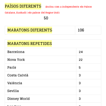
PAÏSOS DIFERENTS
(Inclou com a independents els Països
Catalans, Euskadi i els països del Regne Unit)
50
MARATONS DIFERENTS
106
MARATONS REPETIDES
Barcelona
24
Nova York
22
París
5
Costa Calvià
3
València
3
Sevilla
3
Disney World
3