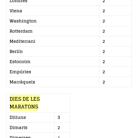
Londres
2
Viena
2
Washington
2
Rotterdam
2
Mediterrani
2
Berlín
2
Estocolm
2
Empúries
2
Marràqueix
2
DIES DE LES
MARATONS
Dilluns
3
Dimarts
2
Dimecres
1