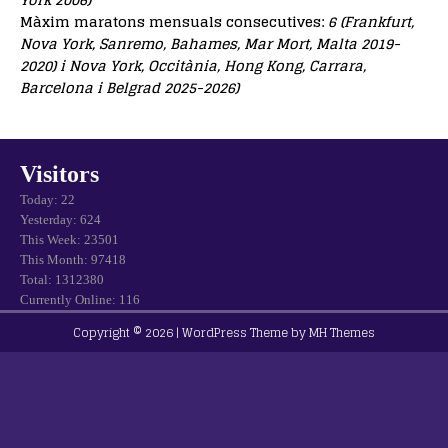
Màxim maratons mensuals consecutives:
6 (Frankfurt,
Nova York, Sanremo, Bahames, Mar Mort, Malta 2019-
2020) i Nova York, Occitània, Hong Kong, Carrara,
Barcelona i Belgrad 2025-2026)
Visitors
Today: 22
Yesterday: 624
This Week: 23501
This Month: 97418
Total: 1312380
Currently Online: 116
Copyright © 2026 | WordPress Theme by
MH Themes