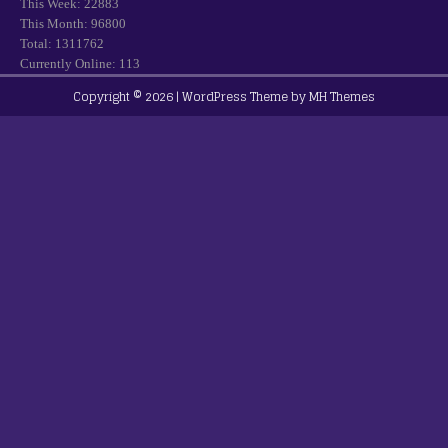
This Week: 22883
This Month: 96800
Total: 1311762
Currently Online: 113
Copyright © 2026 | WordPress Theme by
MH Themes