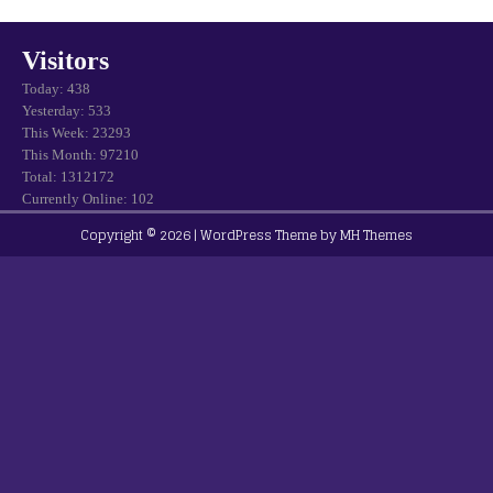
Visitors
Today: 438
Yesterday: 533
This Week: 23293
This Month: 97210
Total: 1312172
Currently Online: 102
Copyright © 2026 | WordPress Theme by
MH Themes