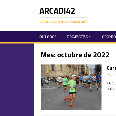
ARCADI42
PÀGINA WEB D'ARCADI ALIBÉS
QUI SÓC?
PROJECTES
CRÒNI
Mes:
octubre de 2022
Cur
27
LA C
baix