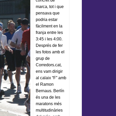
concret de
marca, tot i que
pensava que
podria estar
fàcilment en la
franja entre les
3:45 i les 4:00.
Després de fer
les fotos amb el
grup de
Corredors.cat,
ens vam dirigir
al calaix “F” amb
el Ramon
Bernaus. Berlín
és una de les
maratons més
multitudinàries