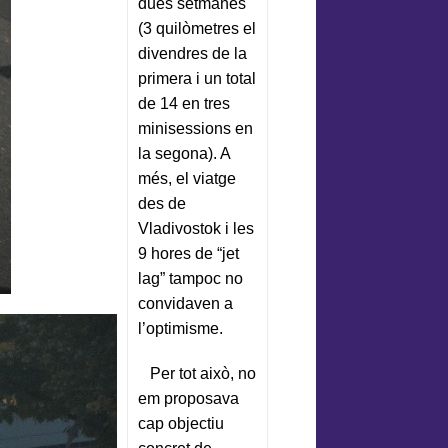
dues setmanes
(3 quilòmetres el
divendres de la
primera i un total
de 14 en tres
minisessions en
la segona). A
més, el viatge
des de
Vladivostok i les
9 hores de “jet
lag” tampoc no
convidaven a
l’optimisme.
Per tot això, no
em proposava
cap objectiu