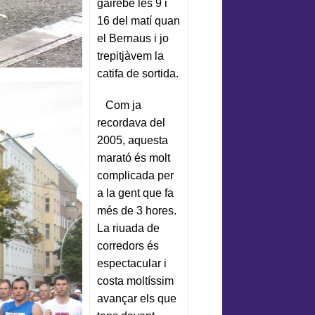
gairebé les 9 i
16 del matí quan
el Bernaus i jo
trepitjàvem la
catifa de sortida.
Com ja
recordava del
2005, aquesta
marató és molt
complicada per
a la gent que fa
més de 3 hores.
La riuada de
corredors és
espectacular i
costa moltíssim
avançar els que