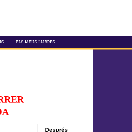
NS
ELS MEUS LLIBRES
ÓRRER
DA
Després