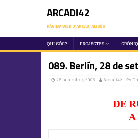
ARCADI42
PÀGINA WEB D'ARCADI ALIBÉS
QUI SÓC?
PROJECTES
CRÒNI
089. Berlín, 28 de s
28 setembre, 2008
Arcadi42
Cr
DE R
A