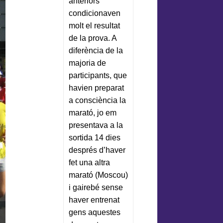
anteriors
condicionaven
molt el resultat
de la prova. A
diferència de la
majoria de
participants, que
havien preparat
a consciència la
marató, jo em
presentava a la
sortida 14 dies
després d’haver
fet una altra
marató (Moscou)
i gairebé sense
haver entrenat
gens aquestes