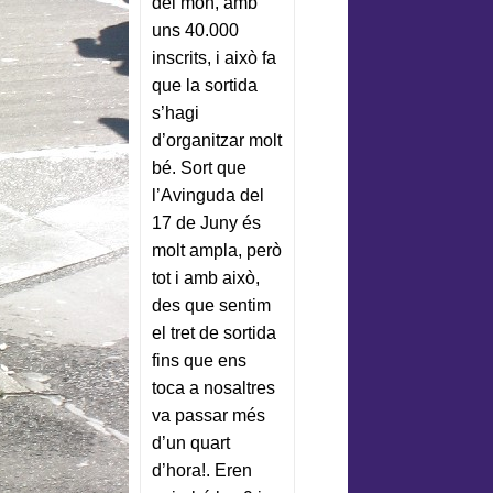
del món, amb
uns 40.000
inscrits, i això fa
que la sortida
s’hagi
d’organitzar molt
bé. Sort que
l’Avinguda del
17 de Juny és
molt ampla, però
tot i amb això,
des que sentim
el tret de sortida
fins que ens
toca a nosaltres
va passar més
d’un quart
d’hora!. Eren