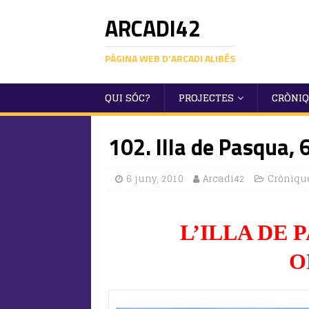
ARCADI42
PÀGINA WEB D'ARCADI ALIBÉS
QUI SÓC?
PROJECTES
CRÒNI
102. Illa de Pasqua, 
6 juny, 2010
Arcadi42
Cròniqu
L’ILLA DE 
O