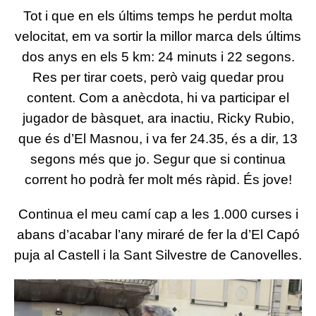
Tot i que en els últims temps he perdut molta
velocitat, em va sortir la millor marca dels últims
dos anys en els 5 km: 24 minuts i 22 segons.
Res per tirar coets, però vaig quedar prou
content. Com a anècdota, hi va participar el
jugador de bàsquet, ara inactiu, Ricky Rubio,
que és d’El Masnou, i va fer 24.35, és a dir, 13
segons més que jo. Segur que si continua
corrent ho podrà fer molt més ràpid. És jove!
Continua el meu camí cap a les 1.000 curses i
abans d’acabar l’any miraré de fer la d’El Capó
puja al Castell i la Sant Silvestre de Canovelles.