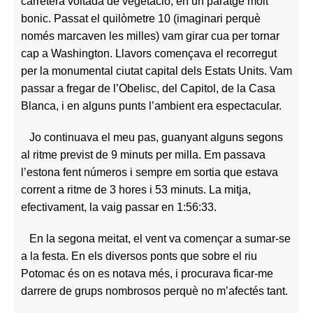
carretera voltada de vegetació, en un paratge molt
bonic. Passat el quilòmetre 10 (imaginari perquè
només marcaven les milles) vam girar cua per tornar
cap a Washington. Llavors començava el recorregut
per la monumental ciutat capital dels Estats Units. Vam
passar a fregar de l’Obelisc, del Capitol, de la Casa
Blanca, i en alguns punts l’ambient era espectacular.
Jo continuava el meu pas, guanyant alguns segons
al ritme previst de 9 minuts per milla. Em passava
l’estona fent números i sempre em sortia que estava
corrent a ritme de 3 hores i 53 minuts. La mitja,
efectivament, la vaig passar en 1:56:33.
En la segona meitat, el vent va començar a sumar-se
a la festa. En els diversos ponts que sobre el riu
Potomac és on es notava més, i procurava ficar-me
darrere de grups nombrosos perquè no m’afectés tant.