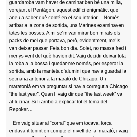
guardaroba vam haver de caminar ben bé una milla,
vorejant el Pentàgon, aquest edifici enigmàtic, que
aneu a saber què conté en el seu interior… Només
arribar a la zona de sortida, uns Marines examinaven
totes les bosses. A mi se’m van mirar ben mirats els
packs de mel que portava, però, evidentment, me’ls
van deixar passar. Feia bon dia. Solet, no massa fred i
menys vent del què havien dit. Vaig decidir deixar tota
la roba a la bossa i quedar-me només, per esperar la
sortida, amb la manteta d’alumini que havia guardat la
setmana anterior a la marató de Chicago. Un
maratonià em va preguntar si havia corregut a Chicago
“the last year”. Quan li vaig dir que “the last week” va
al·lucinar. Si li arribo a explicar tot el tema del
Repoker…
Em vaig situar al “corral” que em tocava, força
endavant tenint en compte el nivell de la marató, i vaig