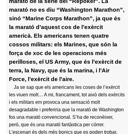
marató de la sèrie del “Repoker”. La
marató no es diu “Washington Marathon”,
sinó “Marine Corps Marathon”, ja que és
la marató d’aquest cos de l’exèrcit
americà. Els americans tenen quatre
cossos militars: els Marines, que són la
força de xoc de les operacions més
perilloses, el US Army, que és l’exèrcit de
terra, la Navy, que és la marina, i l’Air
Force, l’exèrcit de l’aire.
Ja se sap que els americans les coses de l’exèrcit
les viuen molt… A mi, francament, tot això dels exèrcits
i els militars em provoca una sensació molt
desagradable i preferiria que la marató de Washington
fos una marató convencional. S’ha de reconèixer,
però, que és una marató fantàstica per córrer.
L’escenari és dels més bonics que es poden trobar,