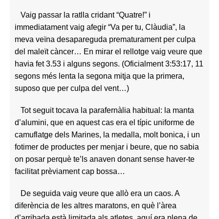
Vaig passar la ratlla cridant “Quatre!” i
immediatament vaig afegir “Va per tu, Clàudia”, la
meva veïna desapareguda prematurament per culpa
del maleït càncer… En mirar el rellotge vaig veure que
havia fet 3.53 i alguns segons. (Oficialment 3:53:17, 11
segons més lenta la segona mitja que la primera,
suposo que per culpa del vent…)
Tot seguit tocava la parafernàlia habitual: la manta
d’alumini, que en aquest cas era el típic uniforme de
camuflatge dels Marines, la medalla, molt bonica, i un
fotimer de productes per menjar i beure, que no sabia
on posar perquè te’ls anaven donant sense haver-te
facilitat prèviament cap bossa…
De seguida vaig veure que allò era un caos. A
diferència de les altres maratons, en què l’àrea
d’arribada està limitada als atletes, aquí era plena de