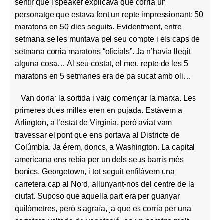
sentir que l’speaker explicava que corria un
personatge que estava fent un repte impressionant: 50
maratons en 50 dies seguits. Evidentment, entre
setmana se les muntava pel seu compte i els caps de
setmana corria maratons “oficials”. Ja n’havia llegit
alguna cosa… Al seu costat, el meu repte de les 5
maratons en 5 setmanes era de pa sucat amb oli…
Van donar la sortida i vaig començar la marxa. Les
primeres dues milles eren en pujada. Estàvem a
Arlington, a l’estat de Virgínia, però aviat vam
travessar el pont que ens portava al Districte de
Colúmbia. Ja érem, doncs, a Washington. La capital
americana ens rebia per un dels seus barris més
bonics, Georgetown, i tot seguit enfilàvem una
carretera cap al Nord, allunyant-nos del centre de la
ciutat. Suposo que aquella part era per guanyar
quilòmetres, però s’agraïa, ja que es corria per una