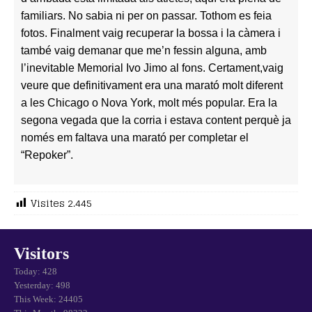
familiars. No sabia ni per on passar. Tothom es feia
fotos. Finalment vaig recuperar la bossa i la càmera i
també vaig demanar que me’n fessin alguna, amb
l’inevitable Memorial Ivo Jimo al fons.
Certament,vaig
veure que definitivament era una marató molt diferent
a les Chicago o Nova York, molt més popular. Era la
segona vegada que la corria i estava content perquè ja
només em faltava una marató per completar el
“Repoker”.
Visites
2.445
Visitors
Today: 428
Yesterday: 498
This Week: 24405