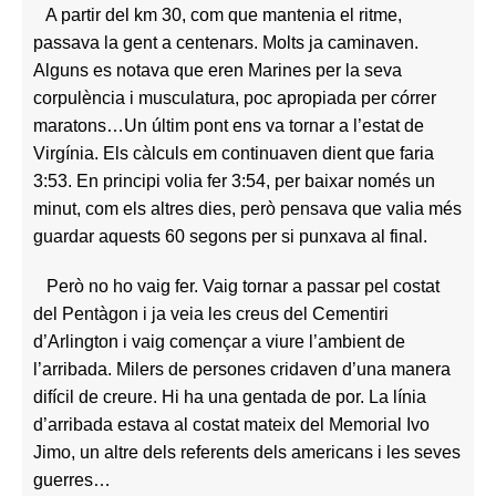
A partir del km 30, com que mantenia el ritme,
passava la gent a centenars. Molts ja caminaven.
Alguns es notava que eren Marines per la seva
corpulència i musculatura, poc apropiada per córrer
maratons…Un últim pont ens va tornar a l’estat de
Virgínia. Els càlculs em continuaven dient que faria
3:53. En principi volia fer 3:54, per baixar només un
minut, com els altres dies, però pensava que valia més
guardar aquests 60 segons per si punxava al final.
Però no ho vaig fer. Vaig tornar a passar pel costat
del Pentàgon i ja veia les creus del Cementiri
d’Arlington i vaig començar a viure l’ambient de
l’arribada. Milers de persones cridaven d’una manera
difícil de creure. Hi ha una gentada de por. La línia
d’arribada estava al costat mateix del Memorial Ivo
Jimo, un altre dels referents dels americans i les seves
guerres…