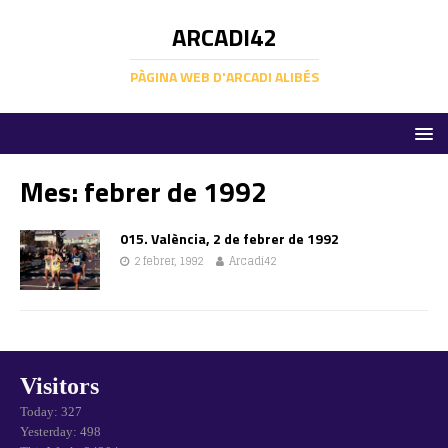
ARCADI42
PÀGINA WEB D'ARCADI ALIBÉS
Mes:
febrer de 1992
015. València, 2 de febrer de 1992
2 febrer, 1992
Arcadi42
Visitors
Today: 327
Yesterday: 498