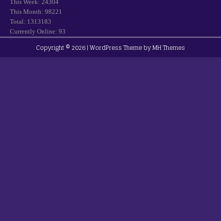
This Week: 24304
This Month: 98221
Total: 1313183
Currently Online: 93
Copyright © 2026 | WordPress Theme by
MH Themes