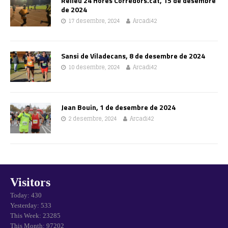
Relleu 24 Hores Corredors.cat, 15 de desembre
de 2024
17 desembre, 2024
Arcadi42
Sansi de Viladecans, 8 de desembre de 2024
10 desembre, 2024
Arcadi42
Jean Bouin, 1 de desembre de 2024
2 desembre, 2024
Arcadi42
Visitors
Today: 430
Yesterday: 533
This Week: 23285
This Month: 97202