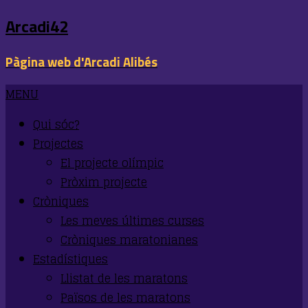
Arcadi42
Pàgina web d'Arcadi Alibés
MENU
Qui sóc?
Projectes
El projecte olímpic
Pròxim projecte
Cròniques
Les meves últimes curses
Cròniques maratonianes
Estadístiques
Llistat de les maratons
Països de les maratons