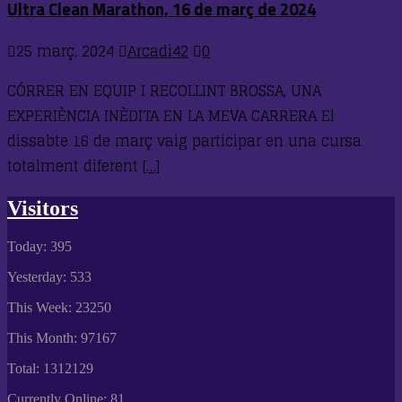
Ultra Clean Marathon, 16 de març de 2024
25 març, 2024
Arcadi42
0
CÓRRER EN EQUIP I RECOLLINT BROSSA, UNA
EXPERIÈNCIA INÈDITA EN LA MEVA CARRERA El
dissabte 16 de març vaig participar en una cursa
totalment diferent
[…]
Visitors
Today: 395
Yesterday: 533
This Week: 23250
This Month: 97167
Total: 1312129
Currently Online: 81