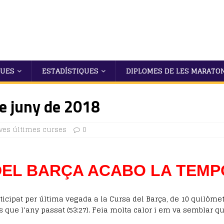
QUES
ESTADÍSTIQUES
DIPLOMES DE LES MARATO
de juny de 2018
ves últimes curses
0
EL BARÇA ACABO LA TEMP
cipat per última vegada a la Cursa del Barça, de 10 quilòmet
que l’any passat (53:27). Feia molta calor i em va semblar que