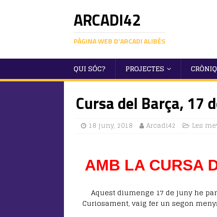
ARCADI42
PÀGINA WEB D'ARCADI ALIBÉS
QUI SÓC?
PROJECTES
CRÒNI
Cursa del Barça, 17 
18 juny, 2018
Arcadi42
Les me
AMB LA CURSA D
Aquest diumenge 17 de juny he parti
Curiosament, vaig fer un segon menys 