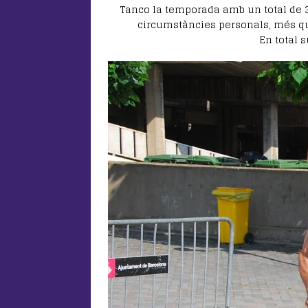
Tanco la temporada amb un total de 35
circumstàncies personals, més que 
En total 