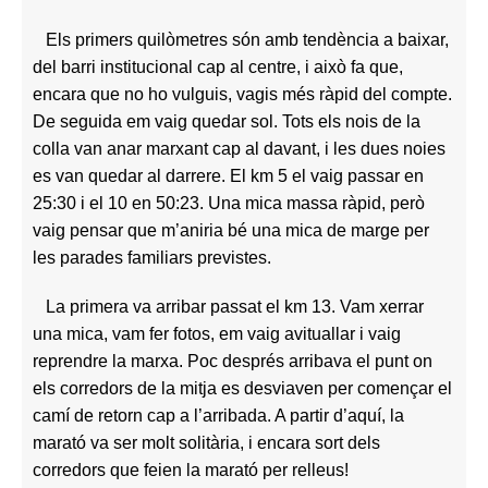
Els primers quilòmetres són amb tendència a baixar,
del barri institucional cap al centre, i això fa que,
encara que no ho vulguis, vagis més ràpid del compte.
De seguida em vaig quedar sol. Tots els nois de la
colla van anar marxant cap al davant, i les dues noies
es van quedar al darrere. El km 5 el vaig passar en
25:30 i el 10 en 50:23. Una mica massa ràpid, però
vaig pensar que m’aniria bé una mica de marge per
les parades familiars previstes.
La primera va arribar passat el km 13. Vam xerrar
una mica, vam fer fotos, em vaig avituallar i vaig
reprendre la marxa. Poc després arribava el punt on
els corredors de la mitja es desviaven per començar el
camí de retorn cap a l’arribada. A partir d’aquí, la
marató va ser molt solitària, i encara sort dels
corredors que feien la marató per relleus!