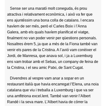
Sense ser una marató molt coneguda, és prou
atractiva i relativament econòmica, i això va fer que
ens ajuntéssim una bona colla de catalans. I encara
havíem de ser més, però el Carles Boix i l’Anna
Galera, amb els quals havíem planificat el viatge,
finalment no van poder venir per qüestions personals.
Nosaltres érem 5, ja que a més de la Fiona també van
venir els pares de la Cristina. A l’avió vam conèixer el
Jordi, de Manresa, que anava sol, i ja a Luxemburg
ens vam trobar amb el Sebas, un company de feina de
la Cristina, i el seu amic Patxi, de Sant Cugat.
Divendres al vespre vam anar a sopar en un
restaurant italià que havia encarregat l’Elena, una noia
catalana que viu i treballa a Luxemburg i que va ser
una amfitriona excel.lent. També van venir l’Albert
Randé i la seva mare. L’Albert havia de córrer la