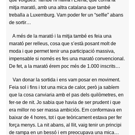
mitja marató, amb una altra catalana que també
treballa a Luxemburg. Vam poder fer un “selfie” abans
de sortir…
A més de la marató i la mitja també es feia una
marató per relleus, cosa que s’està posant molt de
moda i que permet tenir una participació massiva,
impensable si només es fes una marató convencional.
De fet, a la marató érem poc més de 1.000 inscrits…
Van donar la sortida i ens vam posar en moviment.
Feia sol i fins i tot una mica de calor, però ja sabíem
que la cosa canviaria amb el pas dels quilòmetres, en
fer-se de nit. Jo sabia que havia de ser prudent i que
era millor no ser massa ambiciós. Em conformava en
baixar de 4 hores, tot i que teòricament estava per fer
força menys. La nit abans, al llit, vaig tenir un principi
de rampa en un bessó i em preocupava una mica…