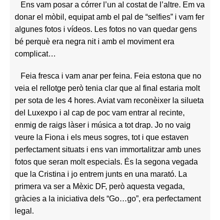
Ens vam posar a córrer l’un al costat de l’altre. Em va
donar el mòbil, equipat amb el pal de “selfies” i vam fer
algunes fotos i vídeos. Les fotos no van quedar gens
bé perquè era negra nit i amb el moviment era
complicat…
Feia fresca i vam anar per feina. Feia estona que no
veia el rellotge però tenia clar que al final estaria molt
per sota de les 4 hores. Aviat vam reconèixer la silueta
del Luxexpo i al cap de poc vam entrar al recinte,
enmig de raigs làser i música a tot drap. Jo no vaig
veure la Fiona i els meus sogres, tot i que estaven
perfectament situats i ens van immortalitzar amb unes
fotos que seran molt especials. És la segona vegada
que la Cristina i jo entrem junts en una marató. La
primera va ser a Mèxic DF, però aquesta vegada,
gràcies a la iniciativa dels “Go…go”, era perfectament
legal.