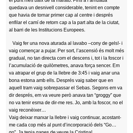
el punt més baix de la marató. Fins a l’arribada
quedava un desnivell considerable, tenint en compte
que havia de tornar primer cap al centre i després
enfilar el camí de retorn cap a la part alta de la ciutat,
al barri de les Institucions Europees.
Vaig fer una nova aturada al lavabo –cony de gels!- i
vaig començar a pujar. Per sort, l’ascensió és molt més
gradual, no tan directa com el descens i, tot i la foscor i
l’acumulació de quilòmetres, anava força sencer. Em
va atrapar el grup de la llebre de 3:45 i vaig anar una
bona estona amb ells. Després vaig saber que en
aquell tram vaig sobrepassar el Sebas. Segons em va
dir després, em va veure però anava tan “groggy” que
no va tenir esma de dir-me res. Jo, amb la foscor, no el
vaig reconèixer…
Vaig deixar marxar la llebre i vaig continuar, acostant-
me cada cop més al punt d’incorporació dels “Go…
go”. Ja tenia ganes de veure la Cristina!