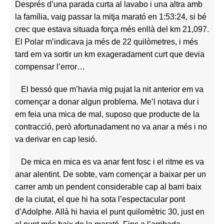
Després d’una parada curta al lavabo i una altra amb
la família, vaig passar la mitja marató en 1:53:24, si bé
crec que estava situada força més enllà del km 21,097.
El Polar m’indicava ja més de 22 quilòmetres, i més
tard em va sortir un km exageradament curt que devia
compensar l’error…
El bessó que m’havia mig pujat la nit anterior em va
començar a donar algun problema. Me’l notava dur i
em feia una mica de mal, suposo que producte de la
contracció, però afortunadament no va anar a més i no
va derivar en cap lesió.
De mica en mica es va anar fent fosc i el ritme es va
anar alentint. De sobte, vam començar a baixar per un
carrer amb un pendent considerable cap al barri baix
de la ciutat, el que hi ha sota l’espectacular pont
d’Adolphe. Allà hi havia el punt quilomètric 30, just en