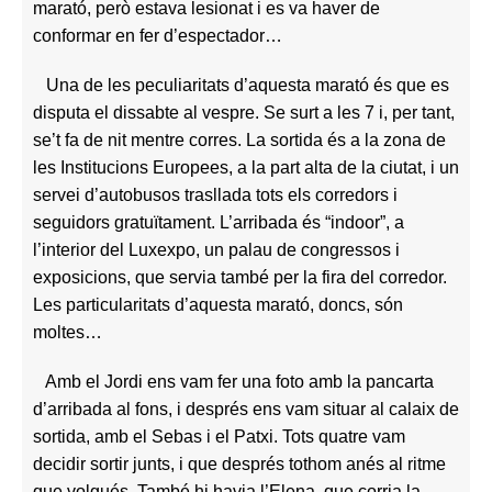
marató, però estava lesionat i es va haver de
conformar en fer d’espectador…
Una de les peculiaritats d’aquesta marató és que es
disputa el dissabte al vespre. Se surt a les 7 i, per tant,
se’t fa de nit mentre corres. La sortida és a la zona de
les Institucions Europees, a la part alta de la ciutat, i un
servei d’autobusos trasllada tots els corredors i
seguidors gratuïtament. L’arribada és “indoor”, a
l’interior del Luxexpo, un palau de congressos i
exposicions, que servia també per la fira del corredor.
Les particularitats d’aquesta marató, doncs, són
moltes…
Amb el Jordi ens vam fer una foto amb la pancarta
d’arribada al fons, i després ens vam situar al calaix de
sortida, amb el Sebas i el Patxi. Tots quatre vam
decidir sortir junts, i que després tothom anés al ritme
que volgués. També hi havia l’Elena, que corria la