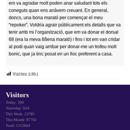
em va agradar molt poden anar saludant tots els
coneguts quan ens anàvem creuant.
En general,
doncs, una bona marató per començar el meu
“repoker”. Voldria agrair públicament els detalls que va
tenir amb mi l’organització, que em va donar el dorsal
68 (era la meva 68ena marató) i fins i tot em van cridar
al podi quan vaig arribar per donar-me un trofeu molt
bonic, que ja tinc posat en un lloc preferent a casa.
Visites
2.951
Visitors
Today: 306
Yesterday: 624
This Week: 23785
This Month: 97702
Total: 1312664