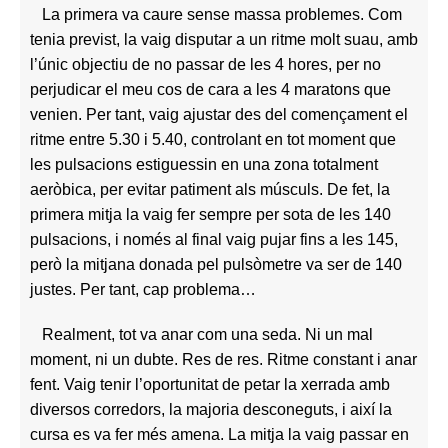
La primera va caure sense massa problemes. Com
tenia previst, la vaig disputar a un ritme molt suau, amb
l’únic objectiu de no passar de les 4 hores, per no
perjudicar el meu cos de cara a les 4 maratons que
venien. Per tant, vaig ajustar des del començament el
ritme entre 5.30 i 5.40, controlant en tot moment que
les pulsacions estiguessin en una zona totalment
aeròbica, per evitar patiment als músculs. De fet, la
primera mitja la vaig fer sempre per sota de les 140
pulsacions, i només al final vaig pujar fins a les 145,
però la mitjana donada pel pulsòmetre va ser de 140
justes. Per tant, cap problema…
Realment, tot va anar com una seda. Ni un mal
moment, ni un dubte. Res de res. Ritme constant i anar
fent. Vaig tenir l’oportunitat de petar la xerrada amb
diversos corredors, la majoria desconeguts, i així la
cursa es va fer més amena. La mitja la vaig passar en