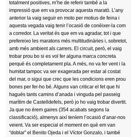
totalment positives, m’he de referir també a la
impressió que em va provocar aquesta marató. L’any
anterior la vaig seguir en moto per motius de feina i
aquesta vegada vaig tenir l’ocasió de conèixer-la com
a corredor. La veritat és que em va agradar, tot i que
prefereixo les maratons més multitudinàries i, sobretot,
amb més ambient als carrers. El circuit, però, el vaig
trobar prou bo si es vol fer alguna marca concreta
perquè és completament pla. A més, no va fer vent i la
humitat tampoc va ser exagerada per estar al costat
del mar, o sigui que crec que les condicions eren prou
bones per fer-ho bé. Alguns van criticar el fet que hi
hagués tants camins d’anada i vinguda pel passeig
marítim de Castelldefels, però jo ho vaig trobar divertit.
Ja que no érem gaires (354 acabats segons la
classificació), almenys així teníem l’ocasió d’anar-nos
veient. Va ser especial el moment en què em van
“doblar” el Benito Ojeda i el Víctor Gonzalo, i també