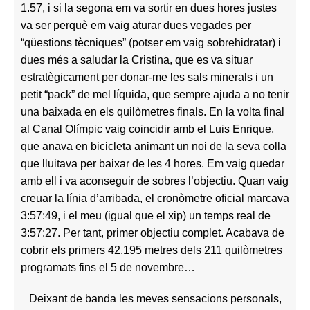
1.57, i si la segona em va sortir en dues hores justes
va ser perquè em vaig aturar dues vegades per
“qüestions tècniques” (potser em vaig sobrehidratar) i
dues més a saludar la Cristina, que es va situar
estratègicament per donar-me les sals minerals i un
petit “pack” de mel líquida, que sempre ajuda a no tenir
una baixada en els quilòmetres finals.
En la volta final
al Canal Olímpic vaig coincidir amb el Luis Enrique,
que anava en bicicleta animant un noi de la seva colla
que lluitava per baixar de les 4 hores. Em vaig quedar
amb ell i va aconseguir de sobres l’objectiu. Quan vaig
creuar la línia d’arribada, el cronòmetre oficial marcava
3:57:49, i el meu (igual que el xip) un temps real de
3:57:27. Per tant, primer objectiu complet. Acabava de
cobrir els primers 42.195 metres dels 211 quilòmetres
programats fins el 5 de novembre…
Deixant de banda les meves sensacions personals,