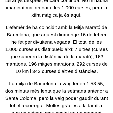
45 anys després, encara continua. No m’hauria
imaginat mai arribar a les 1.000 curses, però la
xifra màgica ja és aquí.
L’efemèride ha coincidit amb la Mitja Marató de
Barcelona, que aquest diumenge 16 de febrer
he fet per divuitena vegada. El total de les
1.000 curses es distribueix així: 7 ultres (curses
que superen la distància de la marató), 163
maratons, 196 mitges maratons, 292 curses de
10 km i 342 curses d’altres distàncies.
La mitja de Barcelona la vaig fer en 1:58:55,
dos minuts més lenta que la setmana anterior a
Santa Coloma, però la vaig poder gaudir durant
tot el recorregut. Moltes gràcies a la família,
que va estar al meu costat en un moment