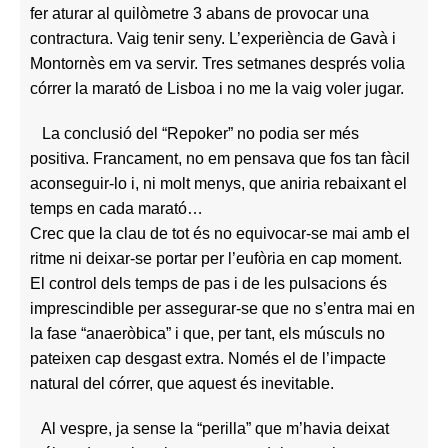
fer aturar al quilòmetre 3 abans de provocar una
contractura. Vaig tenir seny. L’experiència de Gavà i
Montornès em va servir. Tres setmanes després volia
córrer la marató de Lisboa i no me la vaig voler jugar.
La conclusió del “Repoker” no podia ser més
positiva. Francament, no em pensava que fos tan fàcil
aconseguir-lo i, ni molt menys, que aniria rebaixant el
temps en cada marató…
Crec que la clau de tot és no equivocar-se mai amb el
ritme ni deixar-se portar per l’eufòria en cap moment.
El control dels temps de pas i de les pulsacions és
imprescindible per assegurar-se que no s’entra mai en
la fase “anaeròbica” i que, per tant, els músculs no
pateixen cap desgast extra. Només el de l’impacte
natural del córrer, que aquest és inevitable.
Al vespre, ja sense la “perilla” que m’havia deixat