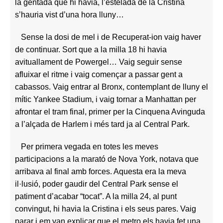
la gentada que hi havia, l’estelada de la Cristina
s’hauria vist d’una hora lluny…
Sense la dosi de mel i de Recuperat-ion vaig haver
de continuar. Sort que a la milla 18 hi havia
avituallament de Powergel… Vaig seguir sense
afluixar el ritme i vaig començar a passar gent a
cabassos. Vaig entrar al Bronx, contemplant de lluny el
mític Yankee Stadium, i vaig tornar a Manhattan per
afrontar el tram final, primer per la Cinquena Avinguda
a l’alçada de Harlem i més tard ja al Central Park.
Per primera vegada en totes les meves
participacions a la marató de Nova York, notava que
arribava al final amb forces. Aquesta era la meva
il·lusió, poder gaudir del Central Park sense el
patiment d’acabar “tocat”. A la milla 24, al punt
convingut, hi havia la Cristina i els seus pares. Vaig
parar i em van explicar que el metro els havia fet una