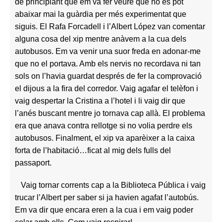
de principiant que em va fer veure que no es pot
abaixar mai la guàrdia per més experimentat que
siguis. El Rafa Forcadell i l’Albert López van comentar
alguna cosa del xip mentre anàvem a la cua dels
autobusos. Em va venir una suor freda en adonar-me
que no el portava. Amb els nervis no recordava ni tan
sols on l’havia guardat després de fer la comprovació
el dijous a la fira del corredor. Vaig agafar el telèfon i
vaig despertar la Cristina a l’hotel i li vaig dir que
l’anés buscant mentre jo tornava cap allà. El problema
era que anava contra rellotge si no volia perdre els
autobusos. Finalment, el xip va aparèixer a la caixa
forta de l’habitació…ficat al mig dels fulls del
passaport.
Vaig tornar corrents cap a la Biblioteca Pública i vaig
trucar l’Albert per saber si ja havien agafat l’autobús.
Em va dir que encara eren a la cua i em vaig poder