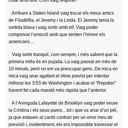
colar amb ells. Com vaig respirar!
Arribant a Staten Island vaig trucar els meus amics
de Filadèlfia, el Jeremy i la Linda. El Jeremy tenia la
sortida blava i vaig sortir amb ell. Vaig poder
comprovar l’emoció amb que senten l’himne els
americans…
Vaig sortir tranquil, com sempre, i més sabent que la
primera milla és en pujada. La vaig passar en més de
10 minuts, però no em va preocupar gens. De mica en
mica vaig anar agafant el ritme previst per intentar
millorar les 3:53 de Washington i acabar el “Repoker”
havent fet cada marató més ràpida que l’anterior.
A l’Avinguda Lafayette de Brooklyn vaig poder veure
la Cristina i els seus pares…tot i que va anar d’un pèl,
ja que estaven al cantó contrari per un error meu de
previsió i, evidentment, els era impossible travessar el