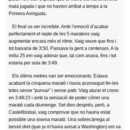
mala jugada i que no havien arribat a temps a la
Primera Avinguda.
El final va ser increïble. Amb l’emoció d’acabar
perfectament el repte de les 5 maratons vaig
augmentar encara més el ritme. Vaig veure que fins i
tot baixaria de 3:50. Passava la gent a centenars. A la
milla 25 em vaig adonar que, tal com anava, fins i tot
estaria per sota de 3:49.
Els últims metres van ser emocionants. Estava
acabant la cinquena marató i havia aconseguit fer-les
totes sense “punxar” i sense patir. Vaig aturar el crono
en 3:48:23 i amb la sensació de poder córrer una
marató cada diumenge. Set dies després, però, a
Castellbisbal, vaig comprovar que no hauria estat
possible una sisena marató. Una sobrecàrrega al
bessó dret (que ja m’havia avisat a Washington) em va