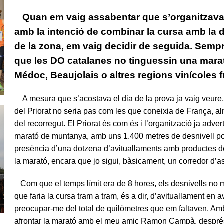
Quan em vaig assabentar que s’organitzava 
amb la intenció de combinar la cursa amb la 
de la zona, em vaig decidir de seguida. Sempre
que les DO catalanes no tinguessin una marató 
Médoc, Beaujolais o altres regions vinícoles
A mesura que s’acostava el dia de la prova ja vaig veure
del Priorat no seria pas com les que coneixia de França, a
del recorregut. El Priorat és com és i l’organització ja adve
marató de muntanya, amb uns 1.400 metres de desnivell pos
presència d’una dotzena d’avituallaments amb productes de l
la marató, encara que jo sigui, bàsicament, un corredor d’a
Com que el temps límit era de 8 hores, els desnivells no 
que faria la cursa tram a tram, és a dir, d’avituallament en 
preocupar-me del total de quilòmetres que em faltaven. Am
afrontar la marató amb el meu amic Ramon Campà, despré