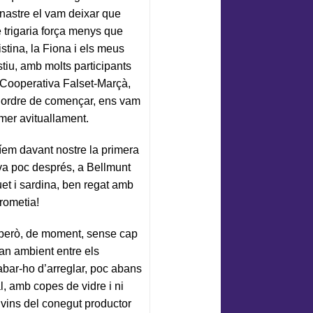
onastre el vam deixar que
 trigaria força menys que
stina, la Fiona i els meus
tiu, amb molts participants
la Cooperativa Falset-Marçà,
l’ordre de començar, ens vam
imer avituallament.
íem davant nostre la primera
ava poc després, a Bellmunt
et i sardina, ben regat amb
rometia!
 però, de moment, sense cap
an ambient entre els
abar-ho d’arreglar, poc abans
, amb copes de vidre i ni
vins del conegut productor