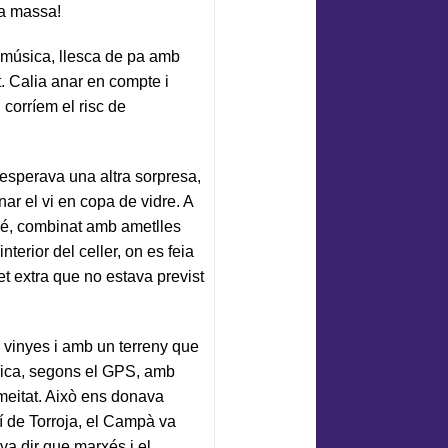
ra massa!
 música, llesca de pa amb
t. Calia anar en compte i
corríem el risc de
esperava una altra sorpresa,
ar el vi en copa de vidre. A
bé, combinat amb ametlles
terior del celler, on es feia
et extra que no estava previst
vinyes i amb un terreny que
rica, segons el GPS, amb
 meitat. Això ens donava
 de Torroja, el Campà va
va dir que marxés i el