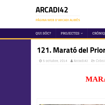
ARCADI42
PÀGINA WEB D'ARCADI ALIBÉS
QUI SÓC?
PROJECTES
CRÒNI
121. Marató del Prio
5 octubre, 2014
Arcadi42
Cròn
MARA