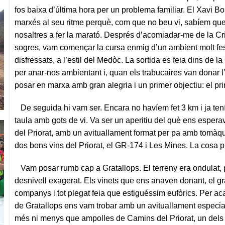
fos baixa d’última hora per un problema familiar. El Xavi B
marxés al seu ritme perquè, com que no beu vi, sabíem que
nosaltres a fer la marató. Després d’acomiadar-me de la Cri
sogres, vam començar la cursa enmig d’un ambient molt fes
disfressats, a l’estil del Medòc. La sortida es feia dins de 
per anar-nos ambientant i, quan els trabucaires van donar 
posar en marxa amb gran alegria i un primer objectiu: el pr
De seguida hi vam ser. Encara no havíem fet 3 km i ja ten
taula amb gots de vi. Va ser un aperitiu del què ens esper
del Priorat, amb un avituallament format per pa amb tomàqu
dos bons vins del Priorat, el GR-174 i Les Mines. La cosa p
Vam posar rumb cap a Gratallops. El terreny era ondulat,
desnivell exagerat. Els vinets que ens anaven donant, el gr
companys i tot plegat feia que estiguéssim eufòrics. Per ac
de Gratallops ens vam trobar amb un avituallament especial
més ni menys que ampolles de Camins del Priorat, un dels 