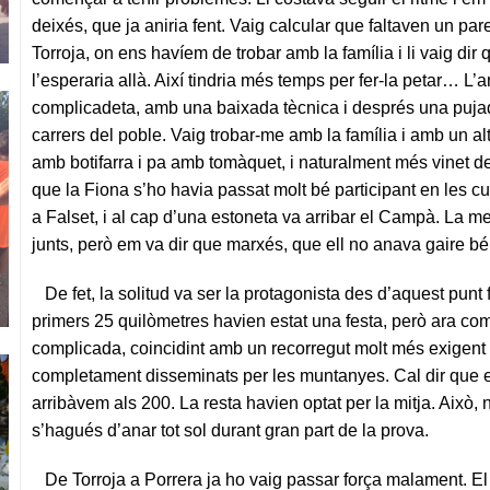
deixés, que ja aniria fent. Vaig calcular que faltaven un pare
Torroja, on ens havíem de trobar amb la família i li vaig di
l’esperaria allà. Així tindria més temps per fer-la petar… L’a
complicadeta, amb una baixada tècnica i després una pujad
carrers del poble. Vaig trobar-me amb la família i amb un al
amb botifarra i pa amb tomàquet, i naturalment més vinet de
que la Fiona s’ho havia passat molt bé participant en les cu
a Falset, i al cap d’una estoneta va arribar el Campà. La m
junts, però em va dir que marxés, que ell no anava gaire bé 
De fet, la solitud va ser la protagonista des d’aquest punt f
primers 25 quilòmetres havien estat una festa, però ara co
complicada, coincidint amb un recorregut molt més exigent 
completament disseminats per les muntanyes. Cal dir que el
arribàvem als 200. La resta havien optat per la mitja. Això
s’hagués d’anar tot sol durant gran part de la prova.
De Torroja a Porrera ja ho vaig passar força malament. El