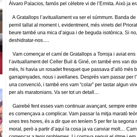
Álvaro Palacios, famós pel cèlebre vi de l’Ermita. Això ja e
A Gratallops l’avituallament va ser el súmmum. Banda de
pernil tallat al moment i, evidentment, més vinets del Priora
beure també una mica d’aigua i de beguda isotònica. Si no, 
deshidratar-nos….
Vam començar el camí de Gratallops a Torroja i aviat ens 
l’avituallament del Celler Buil & Giné, on també ens van don
més, hi havia un rosadet fresquet que passava d’allò més 
garrapinyades, nous i avellanes. Després vam passar per l’in
una convenció, i també ens vam “colar” per tastar algun vin
per als maratonians. Va ser tot un detall…
Gairebé fent esses vam continuar avançant, sempre entre 
es començava a complicar. Vam passar la mitja marató teò
unes tres hores, és a dir que en teníem 5 per fer la segona
moral, però a partir d’aquí la cosa ja va canviar molt…
Camí
començar a tenir problemes. Li costava seguir el ritme i em 