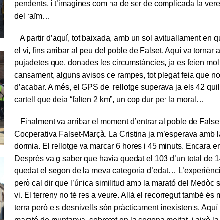
pendents, i t’imagines com ha de ser de complicada la verem
del raïm…
A partir d’aquí, tot baixada, amb un sol avituallament en qu
el vi, fins arribar al peu del poble de Falset. Aquí va tornar
pujadetes que, donades les circumstàncies, ja es feien molt 
cansament, alguns avisos de rampes, tot plegat feia que n
d’acabar. A més, el GPS del rellotge superava ja els 42 qu
cartell que deia “falten 2 km”, un cop dur per la moral…
Finalment va arribar el moment d’entrar al poble de Falset 
Cooperativa Falset-Marçà. La Cristina ja m’esperava amb 
dormia. El rellotge va marcar 6 hores i 45 minuts. Encara e
Després vaig saber que havia quedat el 103 d’un total de 1
quedat el segon de la meva categoria d’edat…
L’experiènci
però cal dir que l’única similitud amb la marató del Medòc
vi. El terreny no té res a veure. Allà el recorregut també és
terra però els desnivells són pràcticament inexistents. Aquí
marató de muntanya, sobretot en la segona meitat, i això la 