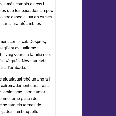
via més corriols estrets i
rò és que les baixades tampoc
No sóc especialista en curses
ntar la marató amb les
lment complicat. Després,
 següent avituallament i
 i vaig veure la família i els
nís i Vaqués. Nova aturada,
s a l’arribada.
 trigaria gairebé una hora i
er extremadament dura, res a
a, optimisme i bon humor.
primer amb pista i de
que separa els termes de
alçades i amb aquells