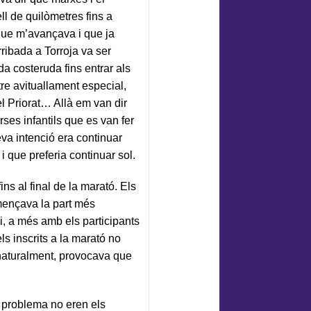
ll de quilòmetres fins a
r que m’avançava i que ja
rribada a Torroja va ser
a costeruda fins entrar als
tre avituallament especial,
l Priorat… Allà em van dir
rses infantils que es van fer
eva intenció era continuar
i que preferia continuar sol.
ins al final de la marató. Els
mençava la part més
i, a més amb els participants
s inscrits a la marató no
, naturalment, provocava que
 problema no eren els