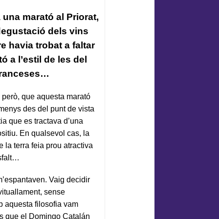
una marató al Priorat,
degustació dels vins
 havia trobat a faltar
a l’estil de les del
 franceses…
, però, que aquesta marató
lmenys des del punt de vista
rtia que es tractava d’una
itiu. En qualsevol cas, la
a terra feia prou atractiva
sfalt…
m’espantaven. Vaig decidir
avituallament, sense
b aquesta filosofia vam
s que el Domingo Catalán