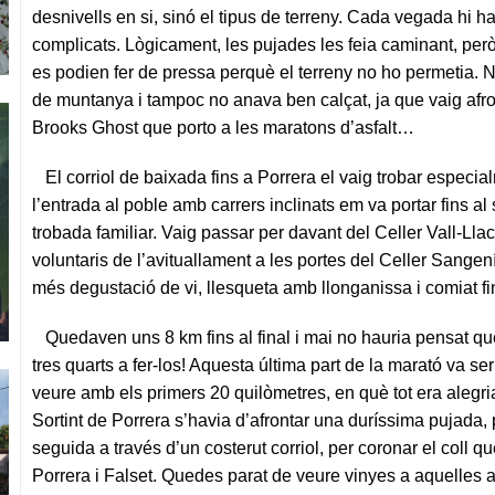
desnivells en si, sinó el tipus de terreny. Cada vegada hi ha
complicats. Lògicament, les pujades les feia caminant, pe
es podien fer de pressa perquè el terreny no ho permetia. 
de muntanya i tampoc no anava ben calçat, ja que vaig afro
Brooks Ghost que porto a les maratons d’asfalt…
El corriol de baixada fins a Porrera el vaig trobar especia
l’entrada al poble amb carrers inclinats em va portar fins al
trobada familiar. Vaig passar per davant del Celler Vall-Llach
voluntaris de l’avituallament a les portes del Celler Sange
més degustació de vi, llesqueta amb llonganissa i comiat fin
Quedaven uns 8 km fins al final i mai no hauria pensat que
tres quarts a fer-los! Aquesta última part de la marató va s
veure amb els primers 20 quilòmetres, en què tot era alegri
Sortint de Porrera s’havia d’afrontar una duríssima pujada, 
seguida a través d’un costerut corriol, per coronar el coll 
Porrera i Falset. Quedes parat de veure vinyes a aquelles 