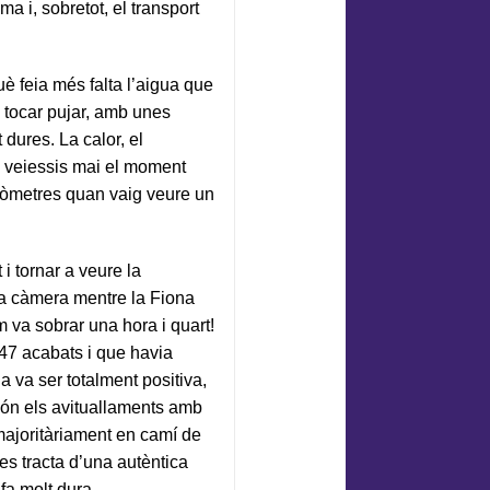
a i, sobretot, el transport
è feia més falta l’aigua que
 a tocar pujar, amb unes
dures. La calor, el
o veiessis mai el moment
ilòmetres quan vaig veure un
i tornar a veure la
la càmera mentre la Fiona
m va sobrar una hora i quart!
47 acabats i que havia
a va ser totalment positiva,
 són els avituallaments amb
 majoritàriament en camí de
 es tracta d’una autèntica
fa molt dura.