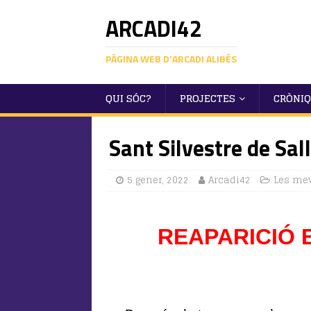
ARCADI42
PÀGINA WEB D'ARCADI ALIBÉS
QUI SÓC?
PROJECTES
CRÒNI
Sant Silvestre de Sa
5 gener, 2022
Arcadi42
Les mev
REAPARICIÓ 