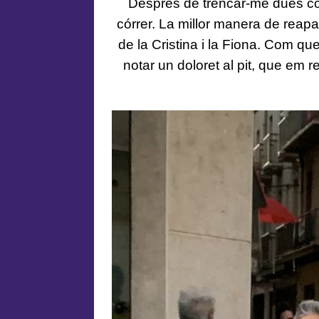
Després de trencar-me dues co
córrer. La millor manera de reapar
de la Cristina i la Fiona. Com que
notar un doloret al pit, que em 