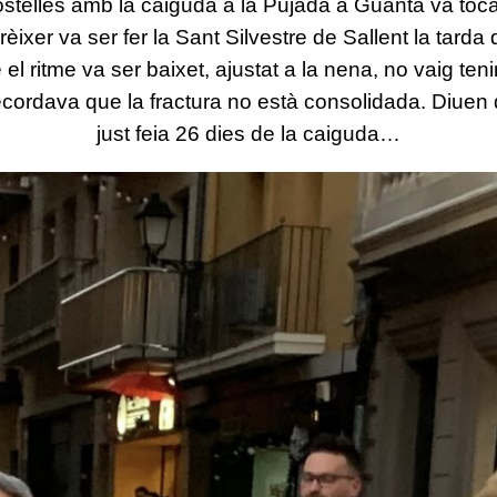
stelles amb la caiguda a la Pujada a Guanta va toc
èixer va ser fer la Sant Silvestre de Sallent la tarda
 el ritme va ser baixet, ajustat a la nena, no vaig ten
recordava que la fractura no està consolidada. Diuen
just feia 26 dies de la caiguda…