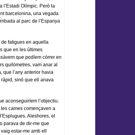
 a l’Estadi Olímpic. Però la
ent barcelonina, una vegada
arribada al parc de l’Espanya
de fatigues en aquella
s que en les últimes
ensàvem que podíem córrer en
mers quilòmetres, vam anar al
, que l’any anterior havia
 ràpid, sinó que ell anava
 aconseguiríem l’objectiu.
an les cames començaven a
 d’Esplugues. Aleshores, el
no parava de dir-me que
 vaig estar-me amb ell