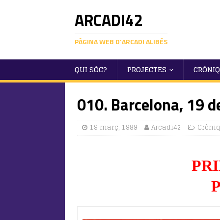
ARCADI42
PÀGINA WEB D'ARCADI ALIBÉS
QUI SÓC?
PROJECTES
CRÒNI
010. Barcelona, 19 d
19 març, 1989
Arcadi42
Cròni
PR