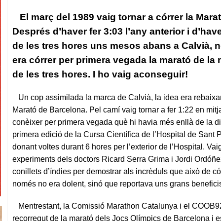
El març del 1989 vaig tornar a córrer la Mara
Després d’haver fer 3:03 l’any anterior i d’have
de les tres hores uns mesos abans a Calvià, no
era córrer per primera vegada la marató de la 
de les tres hores. I ho vaig aconseguir!
Un cop assimilada la marca de Calvià, la idea era rebaixar
Marató de Barcelona. Pel camí vaig tornar a fer 1:22 en mitja
conèixer per primera vegada què hi havia més enllà de la di
primera edició de la Cursa Científica de l’Hospital de Sant 
donant voltes durant 6 hores per l’exterior de l’Hospital. Vai
experiments dels doctors Ricard Serra Grima i Jordi Ordóñez
conillets d’índies per demostrar als incrèduls que això de có
només no era dolent, sinó que reportava uns grans beneficis
Mentrestant, la Comissió Marathon Catalunya i el COOB92 t
recorregut de la marató dels Jocs Olímpics de Barcelona i e