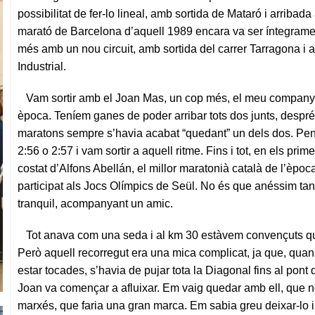
possibilitat de fer-lo lineal, amb sortida de Mataró i arribada
marató de Barcelona d’aquell 1989 encara va ser íntegram
més amb un nou circuit, amb sortida del carrer Tarragona i 
Industrial.
Vam sortir amb el Joan Mas, un cop més, el meu company 
època. Teníem ganes de poder arribar tots dos junts, despré
maratons sempre s’havia acabat “quedant” un dels dos. P
2:56 o 2:57 i vam sortir a aquell ritme. Fins i tot, en els pri
costat d’Alfons Abellán, el millor maratonià català de l’època
participat als Jocs Olímpics de Seül. No és que anéssim tan
tranquil, acompanyant un amic.
Tot anava com una seda i al km 30 estàvem convençuts que
Però aquell recorregut era una mica complicat, ja que, qu
estar tocades, s’havia de pujar tota la Diagonal fins al pont
Joan va començar a afluixar. Em vaig quedar amb ell, que 
marxés, que faria una gran marca. Em sabia greu deixar-lo i