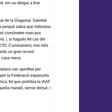
t, em va obligar a tirar
mar de la Diagonal. Gairebé
a perquè sabia que milloraria
 i el cronòmetre marcava
à, i, si hagués fet cas del
 2:55. Curiosament, mai més
uardo un gran record
e casa meva.
alans van aprofitar per
 per la Federació espanyola
ica, fet que prohibia la IAAF
quella marató, sense dorsal, i