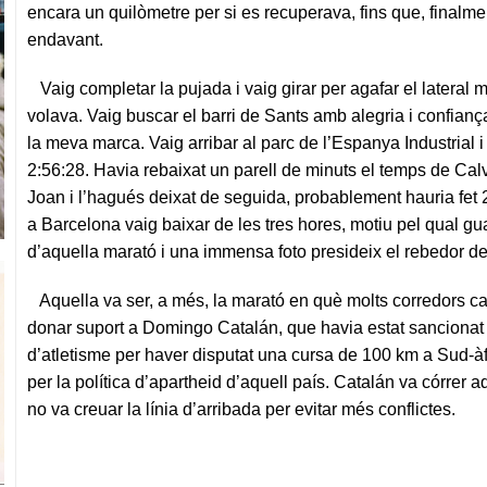
encara un quilòmetre per si es recuperava, fins que, finalmen
endavant.
Vaig completar la pujada i vaig girar per agafar el lateral 
volava. Vaig buscar el barri de Sants amb alegria i confianç
la meva marca. Vaig arribar al parc de l’Espanya Industrial
2:56:28. Havia rebaixat un parell de minuts el temps de Calvi
Joan i l’hagués deixat de seguida, probablement hauria fet
a Barcelona vaig baixar de les tres hores, motiu pel qual g
d’aquella marató i una immensa foto presideix el rebedor d
Aquella va ser, a més, la marató en què molts corredors cat
donar suport a Domingo Catalán, que havia estat sancionat
d’atletisme per haver disputat una cursa de 100 km a Sud-àfr
per la política d’apartheid d’aquell país. Catalán va córrer a
no va creuar la línia d’arribada per evitar més conflictes.