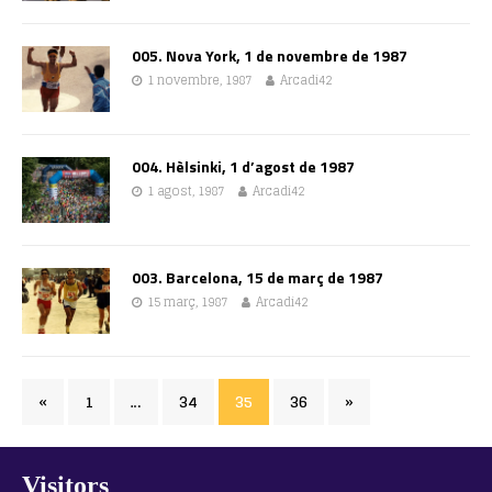
005. Nova York, 1 de novembre de 1987
1 novembre, 1987
Arcadi42
004. Hèlsinki, 1 d’agost de 1987
1 agost, 1987
Arcadi42
003. Barcelona, 15 de març de 1987
15 març, 1987
Arcadi42
«
1
…
34
35
36
»
Visitors